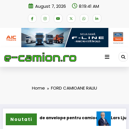
Skip
August 7, 2026
8:19:41 AM
to
content
Home
FORD CAMIOANE RALIU
extinde gama de anvelope pentru camioane
Lars Ljungström
Noutati