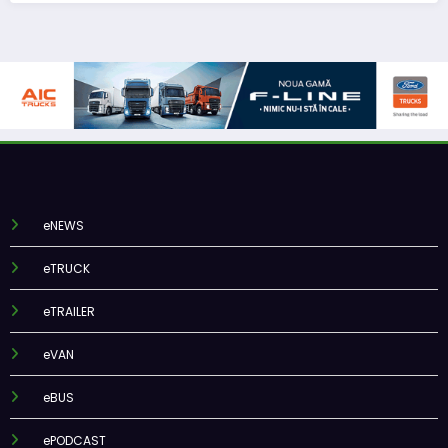
eNEWS
eTRUCK
eTRAILER
eVAN
eBUS
ePODCAST