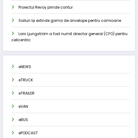
Proiectul Revoy prinde contur
Sailun își extinde gama de anvelope pentru camioane
Lars Ljungström a fost numit director general (CFO) pentru
cellcentric
eNEWS
eTRUCK
eTRAILER
eVAN
eBUS
ePODCAST