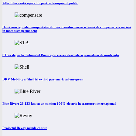
Alba Iulia caută operator pentru transportul public
Două asociații ale transportatorilor cer transformarea schemei de compensare a accizei
în mecanism permanent
STB a depus la Tribunalul București cererea deschiderii procedurii de insolvență
DKV Mobility și Shell își extind parteneriatul european
Blue River: 26.123 km cu un camion 100% electric în transport internațional
Proiectul Revoy prinde contur