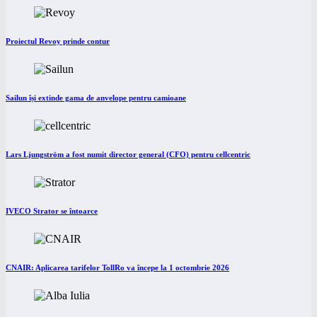
Proiectul Revoy prinde contur
Sailun își extinde gama de anvelope pentru camioane
Lars Ljungström a fost numit director general (CFO) pentru cellcentric
IVECO Strator se întoarce
CNAIR: Aplicarea tarifelor TollRo va începe la 1 octombrie 2026