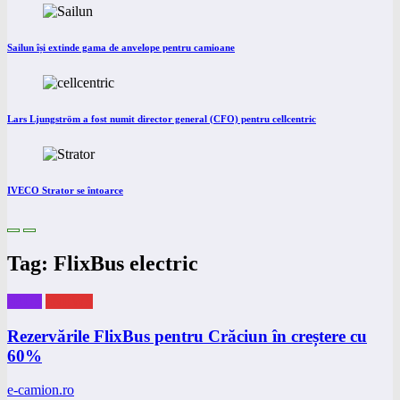
Sailun își extinde gama de anvelope pentru camioane
Lars Ljungström a fost numit director general (CFO) pentru cellcentric
IVECO Strator se întoarce
Tag: FlixBus electric
eBUS
eNEWS
Rezervările FlixBus pentru Crăciun în creștere cu
60%
e-camion.ro