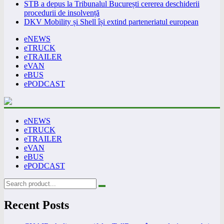
STB a depus la Tribunalul București cererea deschiderii
procedurii de insolvență
DKV Mobility și Shell își extind parteneriatul european
eNEWS
eTRUCK
eTRAILER
eVAN
eBUS
ePODCAST
eNEWS
eTRUCK
eTRAILER
eVAN
eBUS
ePODCAST
Recent Posts