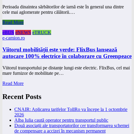
Perioada dinaintea sărbătorilor de iarnă este în general una dintre
cele mai aglomerate pentru călătorii.…
Read More
eBUS
eNEWS
eTRUCK
e-camion.ro
Viitorul mobilității este verde: FlixBus lansează
autocare 100% electrice în colaborare cu Greenpeace
Viitorul transportului pe distanțe lungi este electric. FlixBus, cel mai
mare furnizor de mobilitate pe…
Read More
Recent Posts
CNAIR: Aplicarea tarifelor TollRo va începe la 1 octombrie
2026
Alba Iulia caută operator pentru transportul public
Două asociații ale transportatorilor cer transformarea schemei
de compensare a accizei în mecanism permanent