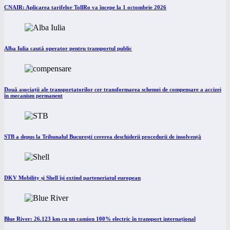
CNAIR: Aplicarea tarifelor TollRo va începe la 1 octombrie 2026
Alba Iulia caută operator pentru transportul public
Două asociații ale transportatorilor cer transformarea schemei de compensare a accizei
în mecanism permanent
STB a depus la Tribunalul București cererea deschiderii procedurii de insolvență
DKV Mobility și Shell își extind parteneriatul european
Blue River: 26.123 km cu un camion 100% electric în transport internațional