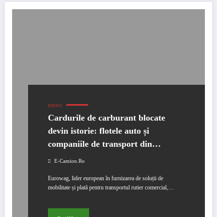
ENEWS
Cardurile de carburant blocate
devin istorie: flotele auto și
companiile de transport din
România pot acum prelungi
E-Camion.ro
perioada de plată a facturilor de
Eurowag, lider european în furnizarea de soluții de
combustibil la 30 de zile
mobilitate și plată pentru transportul rutier comercial,…