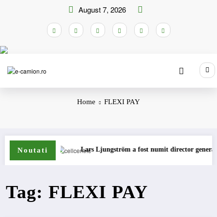
Skip
August 7, 2026
to
content
Home
FLEXI PAY
u camioane
Lars Ljungström a fost numit director general (CFO
Noutati
Tag: FLEXI PAY