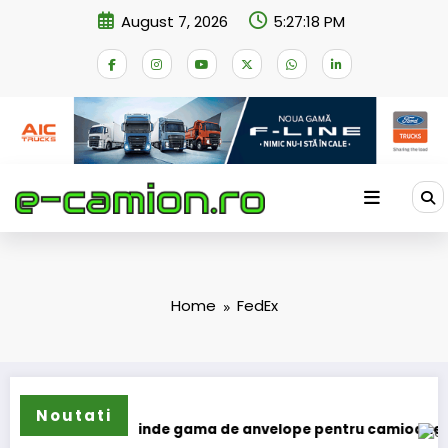
Skip
August 7, 2026
5:27:18 PM
to
content
Home
FedEx
Noutati
Sailun își extinde gama de anvelope pentru camioane
Lar