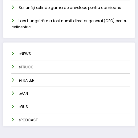
Sailun își extinde gama de anvelope pentru camioane
Lars Ljungström a fost numit director general (CFO) pentru
cellcentric
eNEWS
eTRUCK
eTRAILER
eVAN
eBUS
ePODCAST