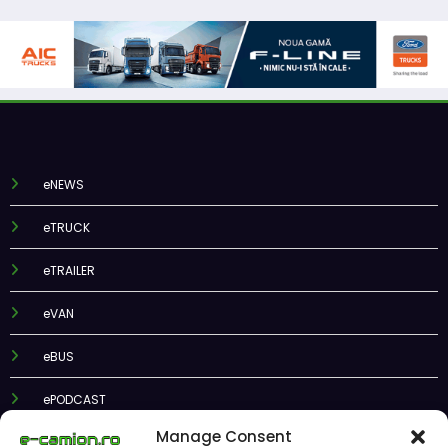
eNEWS
eTRUCK
eTRAILER
eVAN
eBUS
ePODCAST
Manage Consent