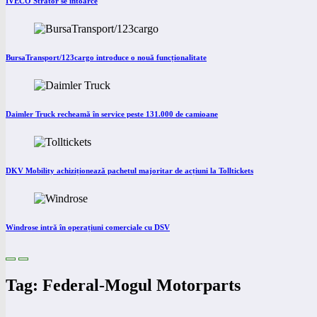
IVECO Strator se întoarce
BursaTransport/123cargo introduce o nouă funcționalitate
Daimler Truck recheamă în service peste 131.000 de camioane
DKV Mobility achiziționează pachetul majoritar de acțiuni la Tolltickets
Windrose intră în operațiuni comerciale cu DSV
Tag: Federal-Mogul Motorparts