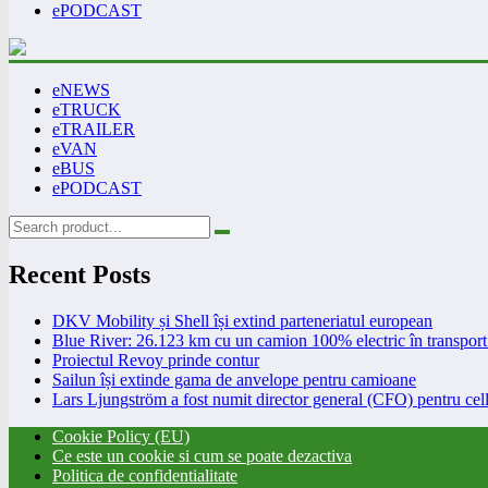
ePODCAST
eNEWS
eTRUCK
eTRAILER
eVAN
eBUS
ePODCAST
Recent Posts
DKV Mobility și Shell își extind parteneriatul european
Blue River: 26.123 km cu un camion 100% electric în transport 
Proiectul Revoy prinde contur
Sailun își extinde gama de anvelope pentru camioane
Lars Ljungström a fost numit director general (CFO) pentru cell
Cookie Policy (EU)
Ce este un cookie si cum se poate dezactiva
Politica de confidentialitate