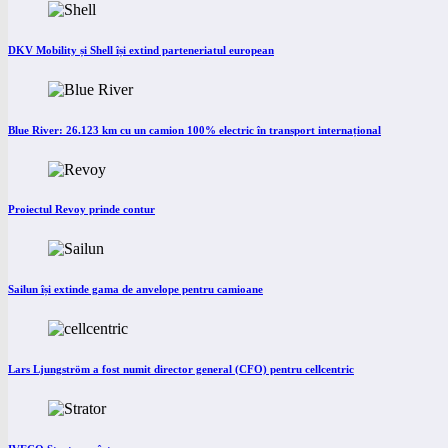
DKV Mobility și Shell își extind parteneriatul european
Blue River: 26.123 km cu un camion 100% electric în transport internațional
Proiectul Revoy prinde contur
Sailun își extinde gama de anvelope pentru camioane
Lars Ljungström a fost numit director general (CFO) pentru cellcentric