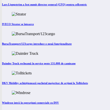
Lars Ljungström a fost numit director general (CFO) pentru cellcentric
IVECO Strator se întoarce
BursaTransport/123cargo introduce o nouă funcționalitate
Daimler Truck recheamă în service peste 131.000 de camioane
DKV Mobility achiziționează pachetul majoritar de acțiuni la Tolltickets
Windrose intră în operațiuni comerciale cu DSV