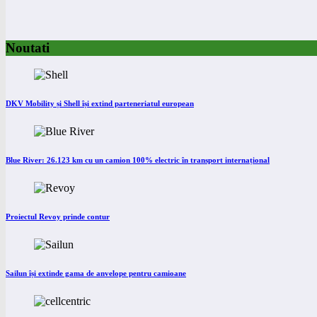
Noutati
DKV Mobility și Shell își extind parteneriatul european
Blue River: 26.123 km cu un camion 100% electric în transport internațional
Proiectul Revoy prinde contur
Sailun își extinde gama de anvelope pentru camioane