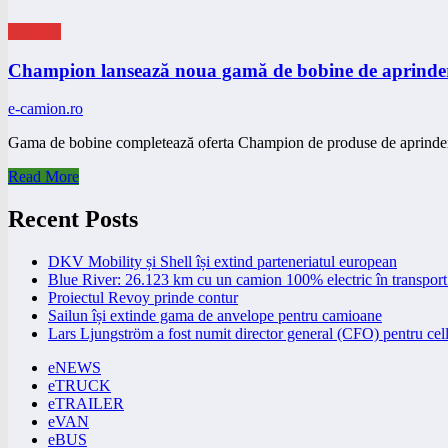
eNEWS
Champion lansează noua gamă de bobine de aprinde
e-camion.ro
Gama de bobine completează oferta Champion de produse de aprinder
Read More
Recent Posts
DKV Mobility și Shell își extind parteneriatul european
Blue River: 26.123 km cu un camion 100% electric în transport 
Proiectul Revoy prinde contur
Sailun își extinde gama de anvelope pentru camioane
Lars Ljungström a fost numit director general (CFO) pentru cell
eNEWS
eTRUCK
eTRAILER
eVAN
eBUS