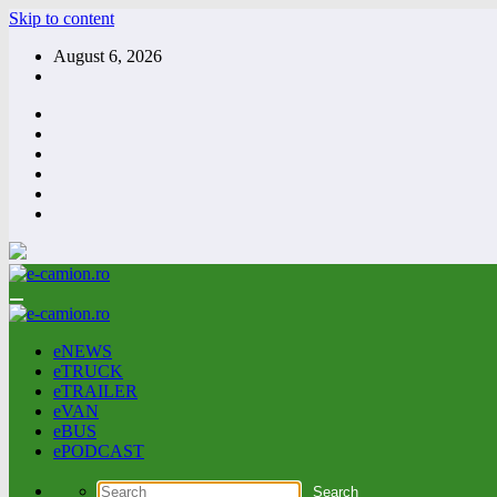
Skip to content
August 6, 2026
eNEWS
eTRUCK
eTRAILER
eVAN
eBUS
ePODCAST