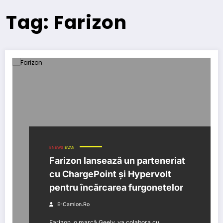
Tag: Farizon
ENEWS
EVAN
Farizon lansează un parteneriat
cu ChargePoint și Hypervolt
pentru încărcarea furgonetelor
E-Camion.ro
Farizon, o marcă Geely, va colabora cu