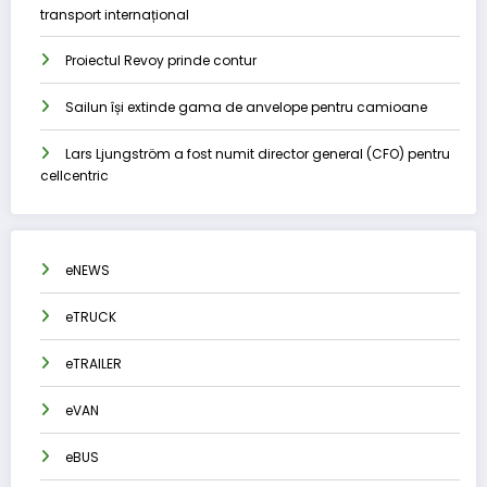
transport internațional
Proiectul Revoy prinde contur
Sailun își extinde gama de anvelope pentru camioane
Lars Ljungström a fost numit director general (CFO) pentru
cellcentric
eNEWS
eTRUCK
eTRAILER
eVAN
eBUS