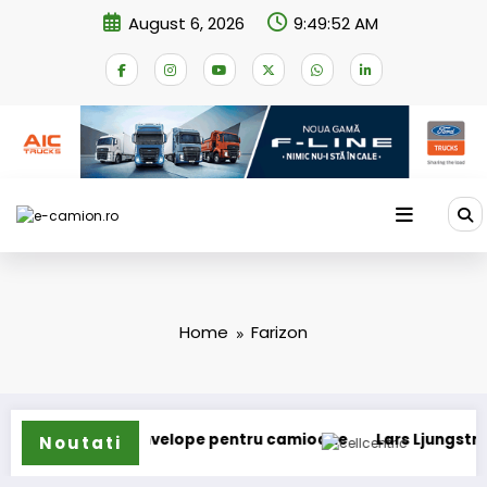
Skip
August 6, 2026
9:49:52 AM
to
content
Home
Farizon
nde gama de anvelope pentru camioane
Lars Ljungström a f
Noutati