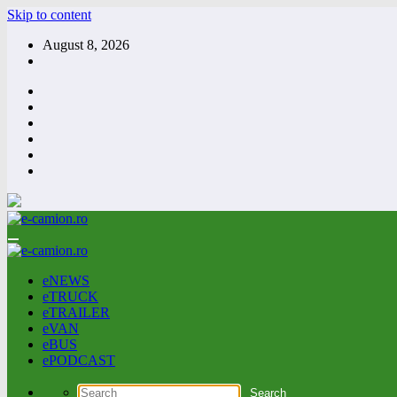
Skip to content
August 8, 2026
eNEWS
eTRUCK
eTRAILER
eVAN
eBUS
ePODCAST