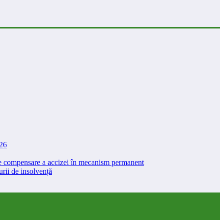
026
 de compensare a accizei în mecanism permanent
rii de insolvență