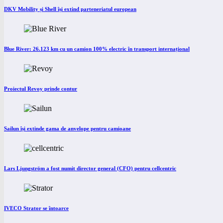
DKV Mobility și Shell își extind parteneriatul european
Blue River: 26.123 km cu un camion 100% electric în transport internațional
Proiectul Revoy prinde contur
Sailun își extinde gama de anvelope pentru camioane
Lars Ljungström a fost numit director general (CFO) pentru cellcentric
IVECO Strator se întoarce