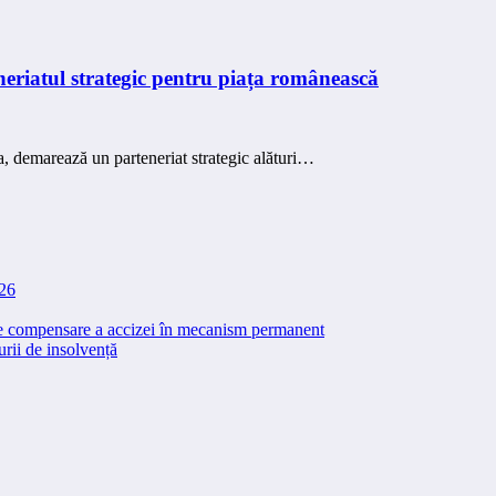
eriatul strategic pentru piața românească
a, demarează un parteneriat strategic alături…
026
 de compensare a accizei în mecanism permanent
rii de insolvență