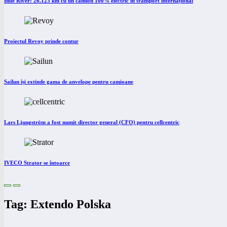
Blue River: 26.123 km cu un camion 100% electric în transport internațional
Proiectul Revoy prinde contur
Sailun își extinde gama de anvelope pentru camioane
Lars Ljungström a fost numit director general (CFO) pentru cellcentric
IVECO Strator se întoarce
Tag: Extendo Polska