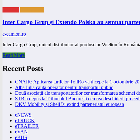
eNEWS
eTRAILER
Inter Cargo Grup și Extendo Polska au semnat parten
e-camion.ro
Inter Cargo Grup, unicul distribuitor al produselor Wielton în Români
Read More
Recent Posts
CNAIR: Aplicarea tarifelor TollRo va începe la 1 octombrie 2
Alba Iulia caută operator pentru transportul public
Două asociații ale transportatorilor cer transformarea schemei
STB a depus la Tribunalul București cererea deschiderii procedu
DKV Mobility și Shell își extind parteneriatul european
eNEWS
eTRUCK
eTRAILER
eVAN
eBUS