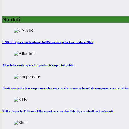
Noutati
CNAIR: Aplicarea tarifelor TollRo va începe la 1 octombrie 2026
Alba Iulia caută operator pentru transportul public
Două asociații ale transportatorilor cer transformarea schemei de compensare a accizei î
STB a depus la Tribunalul București cererea deschiderii procedurii de insolvență