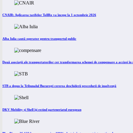
CNAIR: Aplicarea tarifelor TollRo va începe la 1 octombrie 2026
Alba Iulia caută operator pentru transportul public
Două asociații ale transportatorilor cer transformarea schemei de compensare a accizei î
STB a depus la Tribunalul București cererea deschiderii procedurii de insolvență
DKV Mobility și Shell își extind parteneriatul european