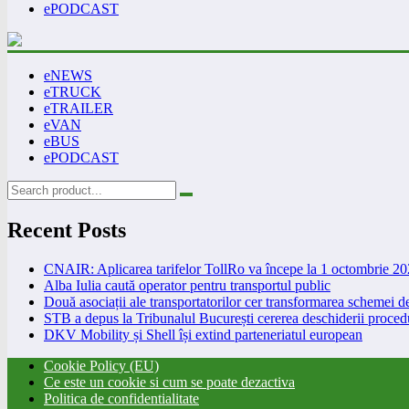
ePODCAST
eNEWS
eTRUCK
eTRAILER
eVAN
eBUS
ePODCAST
Recent Posts
CNAIR: Aplicarea tarifelor TollRo va începe la 1 octombrie 2
Alba Iulia caută operator pentru transportul public
Două asociații ale transportatorilor cer transformarea schemei
STB a depus la Tribunalul București cererea deschiderii procedu
DKV Mobility și Shell își extind parteneriatul european
Cookie Policy (EU)
Ce este un cookie si cum se poate dezactiva
Politica de confidentialitate