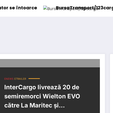
oarce
BursaTransport/123cargo introduc
ENEWS
ETRAILER
InterCargo livrează 20 de
semiremorci Wielton EVO
către La Maritec și