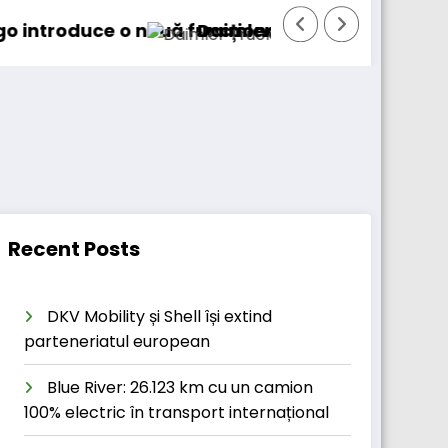
e o nouă funcționalitate
Daimler Truck recheamă în service 
Recent Posts
DKV Mobility și Shell își extind
parteneriatul european
Blue River: 26.123 km cu un camion
100% electric în transport internațional