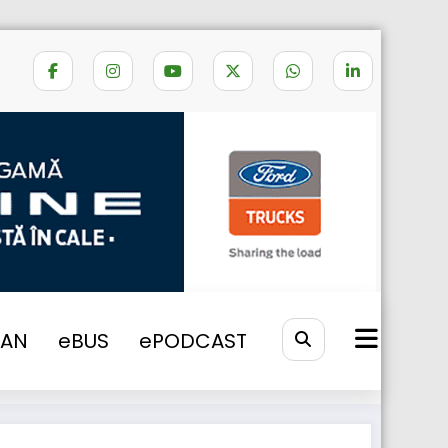
Home
EVO
VAN
eBUS
ePODCAST