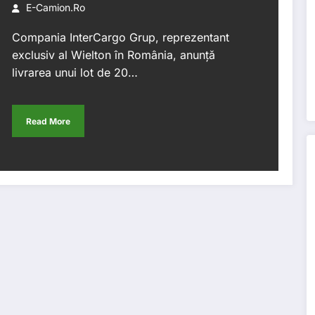
consolidează parteneriatul
E-Camion.ro
pe termen lung
Compania InterCargo Grup, reprezentant
exclusiv al Wielton în România, anunță
livrarea unui lot de 20…
Read More