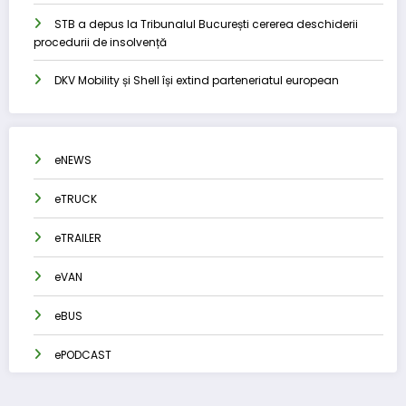
STB a depus la Tribunalul București cererea deschiderii
procedurii de insolvență
DKV Mobility și Shell își extind parteneriatul european
eNEWS
eTRUCK
eTRAILER
eVAN
eBUS
ePODCAST