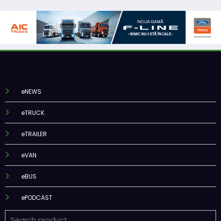
eNEWS
eTRUCK
eTRAILER
eVAN
eBUS
ePODCAST