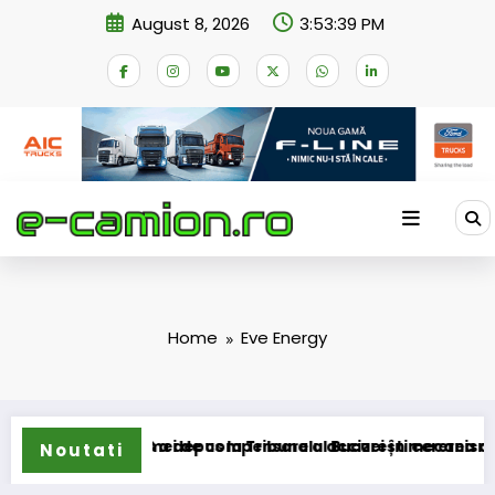
Skip
August 8, 2026
3:53:39 PM
to
content
Home
Eve Energy
nsformarea schemei de compensare a accizei în mecanism per
STB a depus la Tribunalul București cererea deschid
Noutati