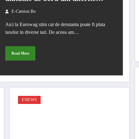
state europene
E-Camion.ro
Aici la Eurowag stim cat de derutanta poate fi plata
taxelor in diverse tari. De aceea am…
Read More
ENEWS