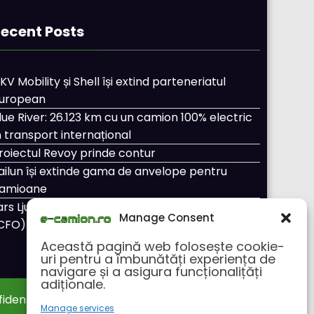
ecent Posts
KV Mobility și Shell își extind parteneriatul
uropean
lue River: 26.123 km cu un camion 100% electric
n transport internațional
roiectul Revoy prinde contur
ailun își extinde gama de anvelope pentru
amioane
ars Ljungström a fost numit director general
Manage Consent
CFO) pentru cellcentric
Această pagină web folosește cookie-
uri pentru a îmbunătăți experiența de
navigare și a asigura funcționalițăți
adiționale.
fidentialitate
Despre noi
Manage services