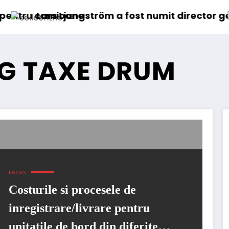
e
gström a fost numit director general (CFO) pent
IVECO Strat
G TAXE DRUM
ENEWS
Costurile si procesele de
inregistrare/livrare pentru
unitatile de bord din diferite