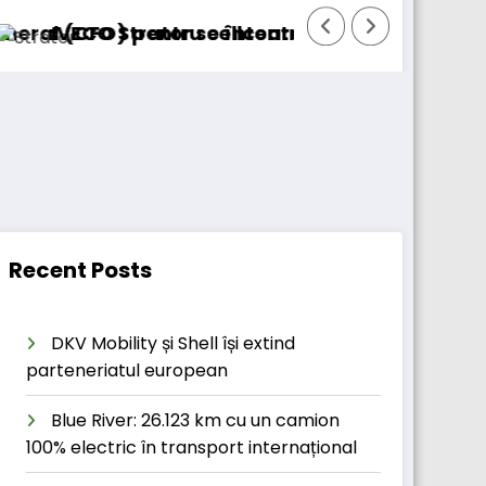
ru cellcentric
or se întoarce
BursaTransport/123cargo 
Recent Posts
DKV Mobility și Shell își extind
parteneriatul european
Blue River: 26.123 km cu un camion
100% electric în transport internațional