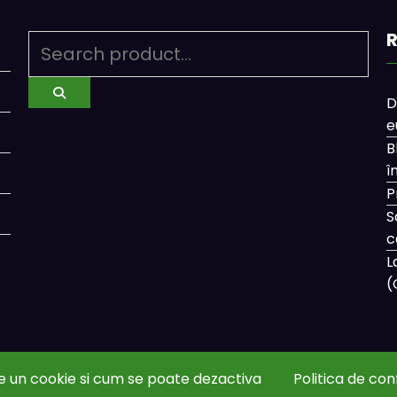
R
D
e
B
î
P
S
c
L
(
e un cookie si cum se poate dezactiva
Politica de con