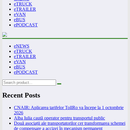
eTRUCK
eTRAILER
eVAN
eBUS
ePODCAST
eNEWS
eTRUCK
eTRAILER
eVAN
eBUS
ePODCAST
Recent Posts
CNAIR: Aplicarea tarifelor TollRo va începe la 1 octombrie
2026
Alba Iulia caută operator pentru transportul public
Două asociații ale transportatorilor cer transformarea schemei
de compensare a accizei în mecanism permanent