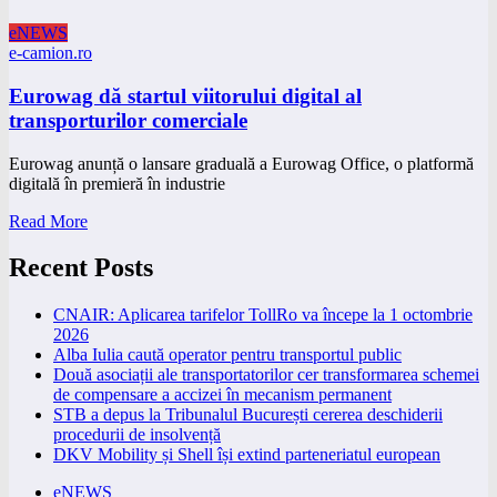
eNEWS
e-camion.ro
Eurowag dă startul viitorului digital al
transporturilor comerciale
Eurowag anunță o lansare graduală a Eurowag Office, o platformă
digitală în premieră în industrie
Read More
Recent Posts
CNAIR: Aplicarea tarifelor TollRo va începe la 1 octombrie
2026
Alba Iulia caută operator pentru transportul public
Două asociații ale transportatorilor cer transformarea schemei
de compensare a accizei în mecanism permanent
STB a depus la Tribunalul București cererea deschiderii
procedurii de insolvență
DKV Mobility și Shell își extind parteneriatul european
eNEWS