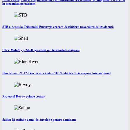
Două asociații ale transportatorilor cer transformarea schemei de compensare a accizei
în mecanism permanent
STB a depus la Tribunalul București cererea deschiderii procedurii de insolvență
DKV Mobility și Shell își extind parteneriatul european
Blue River: 26.123 km cu un camion 100% electric în transport internațional
Proiectul Revoy prinde contur
Sailun își extinde gama de anvelope pentru camioane