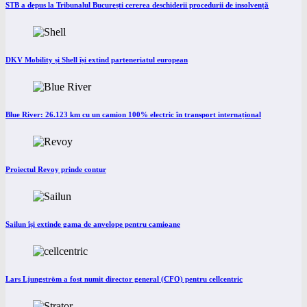
STB a depus la Tribunalul București cererea deschiderii procedurii de insolvență
DKV Mobility și Shell își extind parteneriatul european
Blue River: 26.123 km cu un camion 100% electric în transport internațional
Proiectul Revoy prinde contur
Sailun își extinde gama de anvelope pentru camioane
Lars Ljungström a fost numit director general (CFO) pentru cellcentric