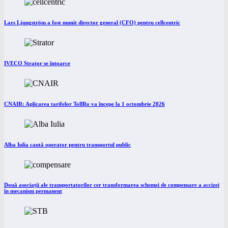
Lars Ljungström a fost numit director general (CFO) pentru cellcentric
IVECO Strator se întoarce
CNAIR: Aplicarea tarifelor TollRo va începe la 1 octombrie 2026
Alba Iulia caută operator pentru transportul public
Două asociații ale transportatorilor cer transformarea schemei de compensare a accizei
în mecanism permanent