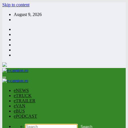
Skip to content
August 9, 2026
eNEWS
eTRUCK
eTRAILER
eVAN
eBUS
ePODCAST