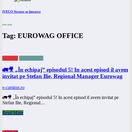
IVECO Strator se întoarce
Tag: EUROWAG OFFICE
eNEWS
ePODCAST
🚛🎥 „În echipaj” episodul 5! In acest episod il avem
invitat pe Stefan Ilie, Regional Manager Eurowag
e-camion.ro
🚛🎥 „În echipaj” episodul 5! In acest episod il avem invitat pe
Stefan Ilie, Regional…
Read More