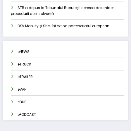
STB a depus la Tribunalul București cererea deschiderii
procedurii de insolvență
DKV Mobility și Shell își extind parteneriatul european
eNEWS
eTRUCK
eTRAILER
eVAN
eBUS
ePODCAST