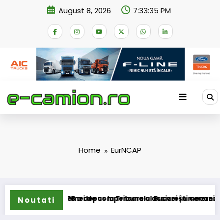
Skip
August 8, 2026
7:33:35 PM
to
content
Home
EurNCAP
nsformarea schemei de compensare a accizei în mecanism pe
STB a depus la Tribunalul București cererea deschi
Noutati