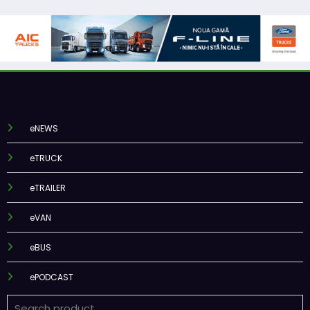
eNEWS
eTRUCK
eTRAILER
eVAN
eBUS
ePODCAST