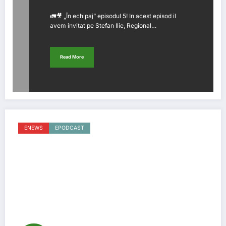
🚛🎥 „În echipaj” episodul 5! In acest episod il
avem invitat pe Stefan Ilie, Regional…
Read More
ENEWS
EPODCAST