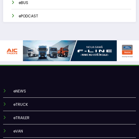
eBUS
ePODCAST
eNEWS
eTRUCK
eTRAILER
eVAN