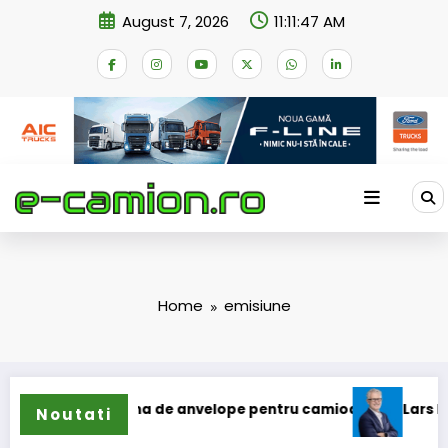
Skip
August 7, 2026
11:11:47 AM
to
content
Home
emisiune
 extinde gama de anvelope pentru camioane
Lars Ljungströ
Noutati