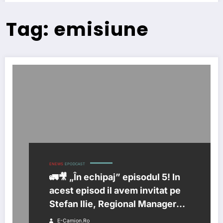
Tag: emisiune
ENEWS
EPODCAST
🚛🎥 „În echipaj” episodul 5! In
acest episod il avem invitat pe
Stefan Ilie, Regional Manager
Eurowag
E-Camion.ro