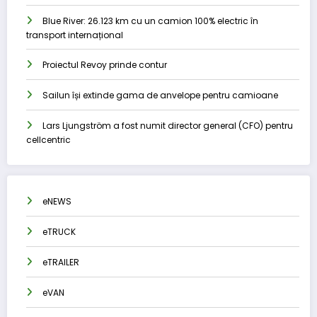
Blue River: 26.123 km cu un camion 100% electric în
transport internațional
Proiectul Revoy prinde contur
Sailun își extinde gama de anvelope pentru camioane
Lars Ljungström a fost numit director general (CFO) pentru
cellcentric
eNEWS
eTRUCK
eTRAILER
eVAN