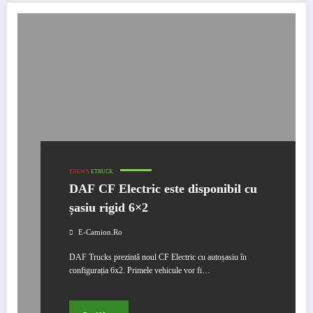
ENEWS
ETRUCK
DAF CF Electric este disponibil cu
șasiu rigid 6×2
E-Camion.ro
DAF Trucks prezintă noul CF Electric cu autoșasiu în
configurația 6x2. Primele vehicule vor fi…