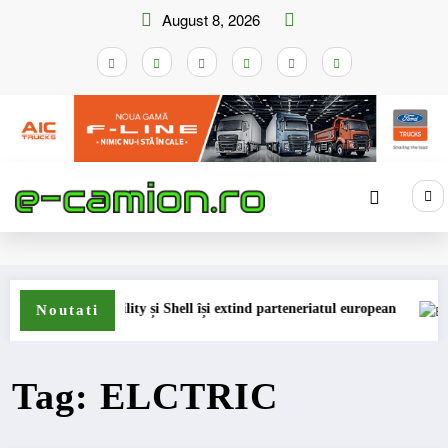
Skip
August 8, 2026
to
content
Home
ELCTRIC
de insolvență
DKV Mobility și Shell își extind parteneriatul european
Blue
Noutati
Tag: ELCTRIC