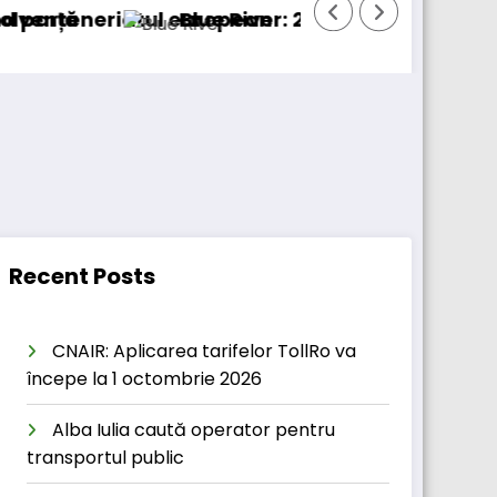
l european
Blue River: 26.123 km cu un camion 100% electri
P
Recent Posts
CNAIR: Aplicarea tarifelor TollRo va
începe la 1 octombrie 2026
Alba Iulia caută operator pentru
transportul public