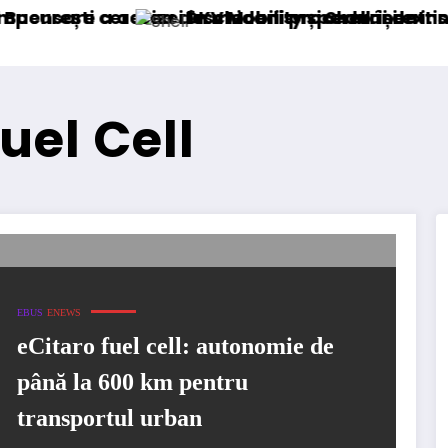
ccizei în mecanism permanent
ea deschiderii procedurii de insolvență
DKV Mobility și Shell își extind parteneriatu
uel Cell
EBUS
ENEWS
eCitaro fuel cell: autonomie de
până la 600 km pentru
transportul urban