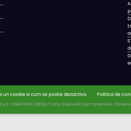
A
p
D
t
a
S
d
D
e
e un cookie si cum se poate dezactiva
Politica de con
by E-CAMION.RO MEDIA Toate drepturile sunt rezervate | Power