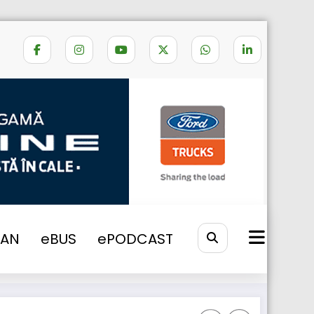
Home
eCitaro Fuel Cell
VAN
eBUS
ePODCAST