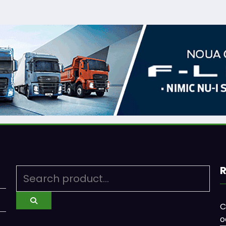
R
C
o