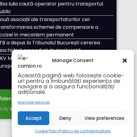
lba Iulia caută operator pentru transportul
ublic
ouă asociații ale transportatorilor cer
ransformarea schemei de compensare a
ccizei în mecanism permanent
TB a depus la Tribunalul București cererea
eschiderii procedurii de insolvență
KV Mobility și Shell își extind parteneriatul
Manage Consent
uropean
Această pagină web folosește cookie-
uri pentru a îmbunătăți experiența de
navigare și a asigura funcționalițăți
adiționale.
fidentialitate
Despre noi
Manage services
ed By
SpiceThemes
Accept
Deny
View preferences
Cookie Policy
Politica de confidentialitate