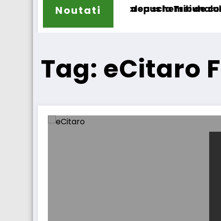
 cer transformarea schemei de compensare a a
STB a depus la Tribunalul București cerer
Noutati
Tag: eCitaro F