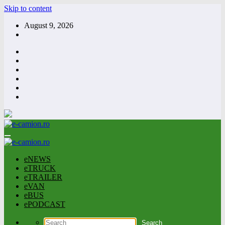
Skip to content
August 9, 2026
eNEWS
eTRUCK
eTRAILER
eVAN
eBUS
ePODCAST