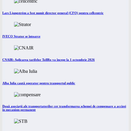
Lars Ljungström a fost numit director general (CFO) pentru cellcentric
IVECO Strator se întoarce
CNAIR: Aplicarea tarifelor TollRo va începe la 1 octombrie 2026
Alba Iulia caută operator pentru transportul public
Două asociații ale transportatorilor cer transformarea schemei de compensare a accizei
în mecanism permanent