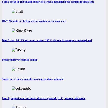
STB a depus la Tribunalul București cererea deschiderii procedurii de insolvență
DKV Mobility și Shell își extind parteneriatul european
Blue River: 26.123 km cu un camion 100% electric în transport internațional
Proiectul Revoy prinde contur
Sailun își extinde gama de anvelope pentru camioane
Lars Ljungström a fost numit director general (CFO) pentru cellcentric