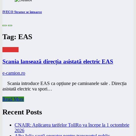
IVECO Strator se întoarce
Tag: EAS
eNEWS
Scania lansează direcția asistată electric EAS
e-camion.ro
Scania introduce EAS ca opțiune pe camioanele sale . Direcția
asistată electric va spori…
Read More
Recent Posts
CNAIR: Aplicarea tarifelor TollRo va începe la 1 octombrie
2026
Alba Iulia caută operator pentru transportul public