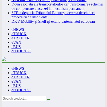
Două asociații ale transportatorilor cer transformarea schemei
de compensare a accizei în mecanism permanent
STB a depus la Tribunalul București cererea deschiderii
procedurii de insolvență
DKV Mobility și Shell își extind parteneriatul european
eNEWS
eTRUCK
eTRAILER
eVAN
eBUS
ePODCAST
eNEWS
eTRUCK
eTRAILER
eVAN
eBUS
ePODCAST