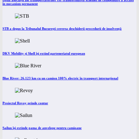
Două asociații ale transportatorilor cer transformarea schemei de compensare a accizei
în mecanism permanent
STB a depus la Tribunalul București cererea deschiderii procedurii de insolvență
DKV Mobility și Shell își extind parteneriatul european
Blue River: 26.123 km cu un camion 100% electric în transport internațional
Proiectul Revoy prinde contur
Sailun își extinde gama de anvelope pentru camioane