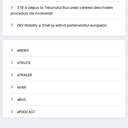
STB a depus la Tribunalul București cererea deschiderii
procedurii de insolvență
DKV Mobility și Shell își extind parteneriatul european
eNEWS
eTRUCK
eTRAILER
eVAN
eBUS
ePODCAST