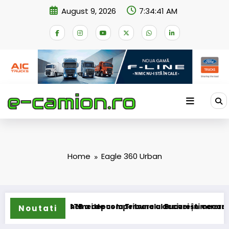
Skip
August 9, 2026
7:34:41 AM
to
content
Home
Eagle 360 Urban
ansformarea schemei de compensare a accizei în mecanism p
STB a depus la Tribunalul București cererea desch
Noutati