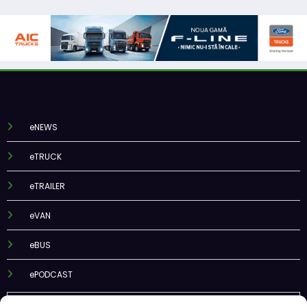
eNEWS
eTRUCK
eTRAILER
eVAN
eBUS
ePODCAST