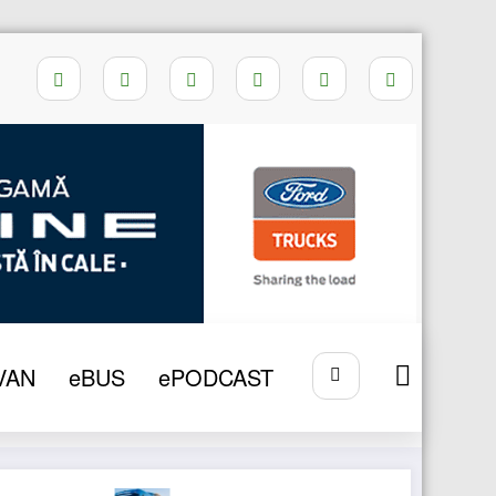
Home
e TRUCK
VAN
eBUS
ePODCAST