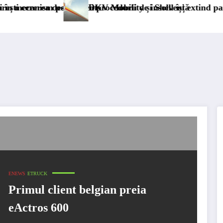
m permanent
eschiderii procedurii de insolvență
DKV Mobility și Shell își extind parteneriatul e
ENEWS
ETRUCK
Primul client belgian preia
eActros 600