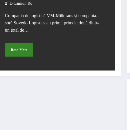
E-Camion.ro
Compania de logistică VM-Milktrans și compania-
soră Sovedo Logistics au primit primele două dintr-
un total de…
Read More