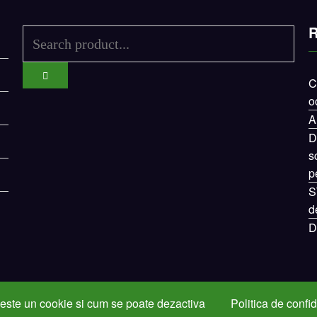
R
C
o
A
D
s
p
S
d
D
este un cookie si cum se poate dezactiva
Politica de confid