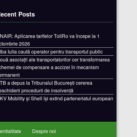
ecent Posts
NAIR: Aplicarea tarifelor TollRo va începe la 1
ctombrie 2026
lba Iulia caută operator pentru transportul public
ouă asociații ale transportatorilor cer transformarea
chemei de compensare a accizei în mecanism
ermanent
TB a depus la Tribunalul București cererea
eschiderii procedurii de insolvență
KV Mobility și Shell își extind parteneriatul european
entialitate
Despre noi