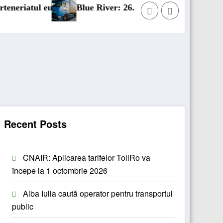
uropean
Blue River: 26.123 km cu un camion 100% electric î
Recent Posts
CNAIR: Aplicarea tarifelor TollRo va
începe la 1 octombrie 2026
Alba Iulia caută operator pentru transportul
public