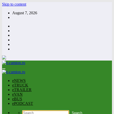
Skip to content
August 7, 2026
eNEWS
eTRUCK
eTRAILER
eVAN
eBUS
ePODCAST