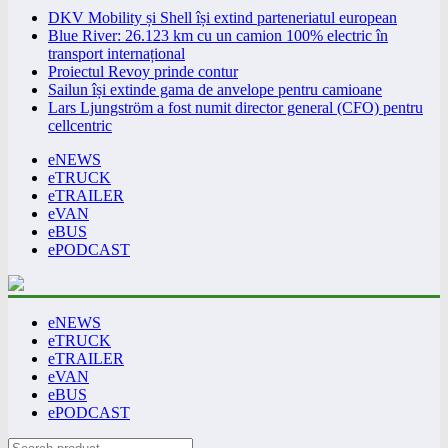
DKV Mobility și Shell își extind parteneriatul european
Blue River: 26.123 km cu un camion 100% electric în
transport internațional
Proiectul Revoy prinde contur
Sailun își extinde gama de anvelope pentru camioane
Lars Ljungström a fost numit director general (CFO) pentru
cellcentric
eNEWS
eTRUCK
eTRAILER
eVAN
eBUS
ePODCAST
eNEWS
eTRUCK
eTRAILER
eVAN
eBUS
ePODCAST