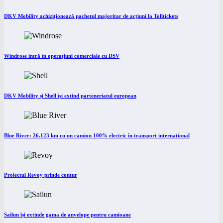
DKV Mobility achiziționează pachetul majoritar de acțiuni la Tolltickets
Windrose intră în operațiuni comerciale cu DSV
DKV Mobility și Shell își extind parteneriatul european
Blue River: 26.123 km cu un camion 100% electric în transport internațional
Proiectul Revoy prinde contur
Sailun își extinde gama de anvelope pentru camioane