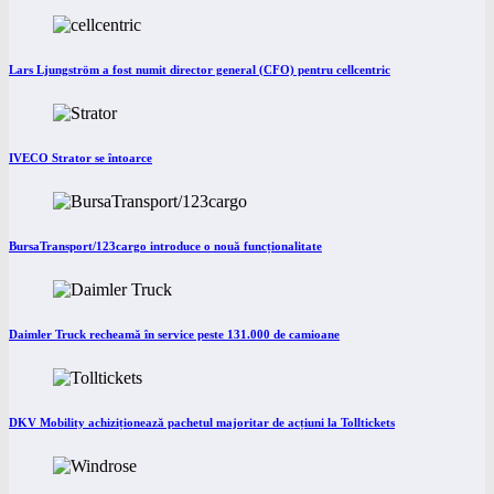
Lars Ljungström a fost numit director general (CFO) pentru cellcentric
IVECO Strator se întoarce
BursaTransport/123cargo introduce o nouă funcționalitate
Daimler Truck recheamă în service peste 131.000 de camioane
DKV Mobility achiziționează pachetul majoritar de acțiuni la Tolltickets