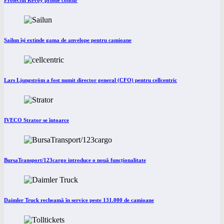
Proiectul Revoy prinde contur
Sailun își extinde gama de anvelope pentru camioane
Lars Ljungström a fost numit director general (CFO) pentru cellcentric
IVECO Strator se întoarce
BursaTransport/123cargo introduce o nouă funcționalitate
Daimler Truck recheamă în service peste 131.000 de camioane