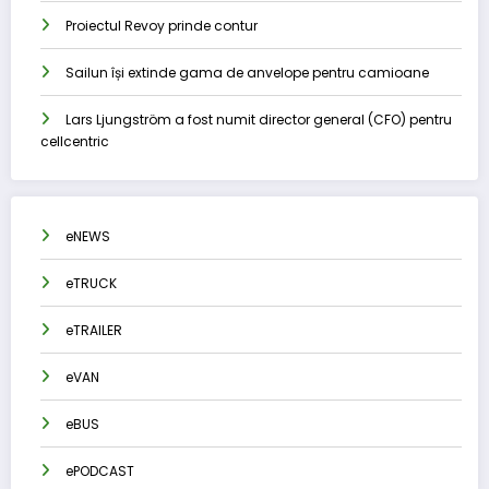
Proiectul Revoy prinde contur
Sailun își extinde gama de anvelope pentru camioane
Lars Ljungström a fost numit director general (CFO) pentru
cellcentric
eNEWS
eTRUCK
eTRAILER
eVAN
eBUS
ePODCAST