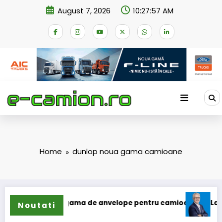
Skip
August 7, 2026
10:27:57 AM
to
content
Home
dunlop noua gama camioane
n își extinde gama de anvelope pentru camioane
Lars Ljun
Noutati