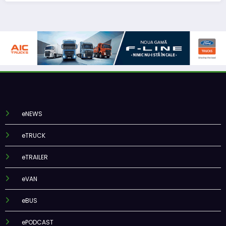
eNEWS
eTRUCK
eTRAILER
eVAN
eBUS
ePODCAST