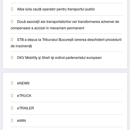
Alba Iulia caută operator pentru transportul public
Două asociații ale transportatorilor cer transformarea schemei de
compensare a accizei în mecanism permanent
STB a depus la Tribunalul București cererea deschiderii procedurii
de insolvență
DKV Mobility și Shell își extind parteneriatul european
eNEWS
eTRUCK
eTRAILER
eVAN