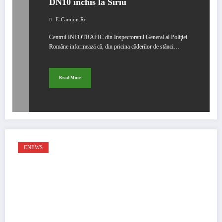
DN10 inchis la Siriu
E-Camion.ro
Centrul INFOTRAFIC din Inspectoratul General al Poliţiei
Române informează că, din pricina căderilor de stânci…
Read More
ENEWS