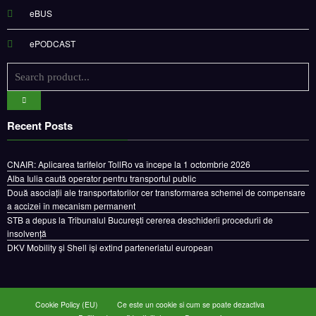
eBUS
ePODCAST
Recent Posts
CNAIR: Aplicarea tarifelor TollRo va începe la 1 octombrie 2026
Alba Iulia caută operator pentru transportul public
Două asociații ale transportatorilor cer transformarea schemei de compensare
a accizei în mecanism permanent
STB a depus la Tribunalul București cererea deschiderii procedurii de
insolvență
DKV Mobility și Shell își extind parteneriatul european
Cookie Policy (EU)
Ce este un cookie si cum se poate dezactiva