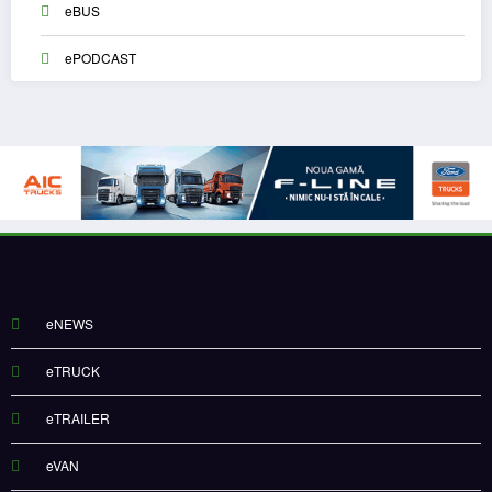
eBUS
ePODCAST
eNEWS
eTRUCK
eTRAILER
eVAN