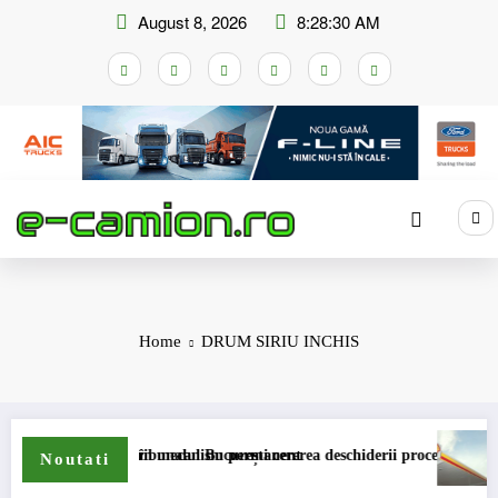
Skip
August 8, 2026
8:28:30 AM
to
content
Home
DRUM SIRIU INCHIS
are a accizei în mecanism permanent
 depus la Tribunalul București cererea deschiderii procedurii de insolvenț
DKV Mobil
Noutati