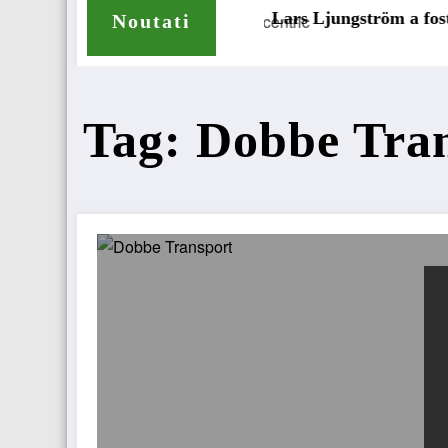
ope pentru camioane
Lars Ljungström a fost numit direct
Noutati
Tag: Dobbe Tra