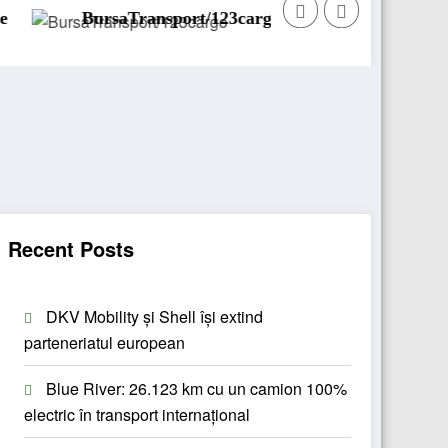
saTransport/123cargo introduce o nouă funcționalitate
Daiml
Recent Posts
DKV Mobility și Shell își extind
parteneriatul european
Blue River: 26.123 km cu un camion 100%
electric în transport internațional