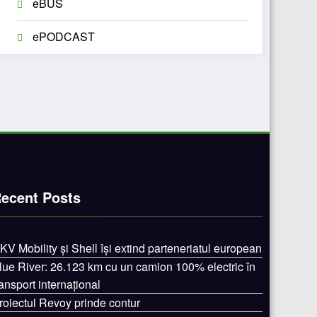
eBUS
ePODCAST
ecent Posts
KV Mobility și Shell își extind parteneriatul european
lue River: 26.123 km cu un camion 100% electric în
ransport internațional
roiectul Revoy prinde contur