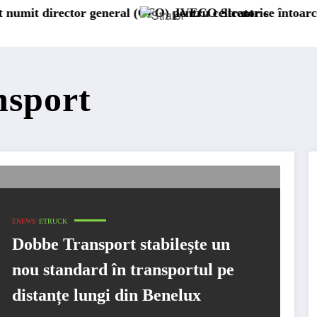
or general (CFO) pentru cellcentric
IVECO Strator se întoarce
Bur
nsport
ENEWS
ETRUCK
Dobbe Transport stabilește un
nou standard în transportul pe
distanțe lungi din Benelux