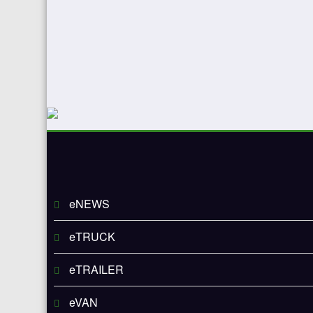
eNEWS
eTRUCK
eTRAILER
eVAN