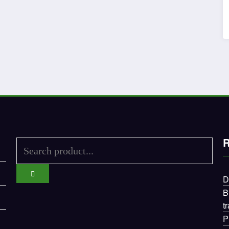
R
D
B
t
P