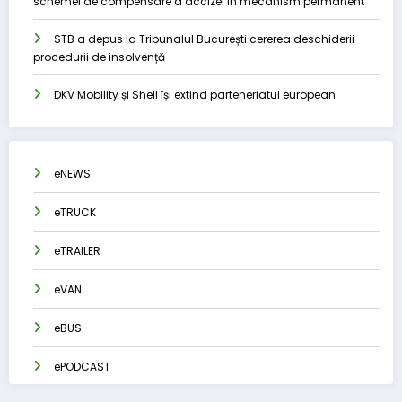
schemei de compensare a accizei în mecanism permanent
STB a depus la Tribunalul București cererea deschiderii
procedurii de insolvență
DKV Mobility și Shell își extind parteneriatul european
eNEWS
eTRUCK
eTRAILER
eVAN
eBUS
ePODCAST