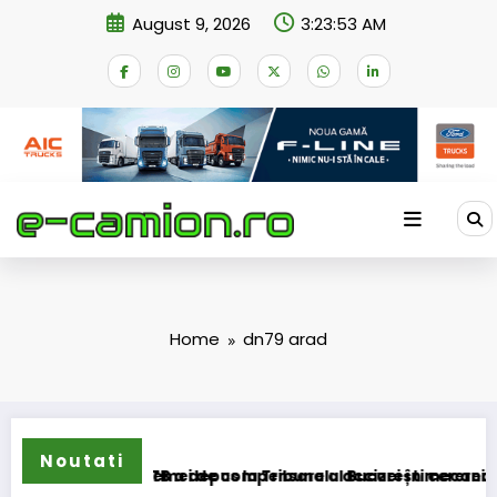
Skip
August 9, 2026
3:23:53 AM
to
content
Home
dn79 arad
Noutati
nsformarea schemei de compensare a accizei în mecanism pe
STB a depus la Tribunalul București cererea deschi