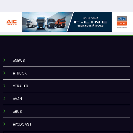
eNEWS
eTRUCK
eTRAILER
eVAN
eBUS
ePODCAST