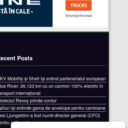
ecent Posts
KV Mobility și Shell își extind parteneriatul european
lue River: 26.123 km cu un camion 100% electric în
ransport internațional
roiectul Revoy prinde contur
ailun își extinde gama de anvelope pentru camioane
ars Ljungström a fost numit director general (CFO)
entru cellcentric