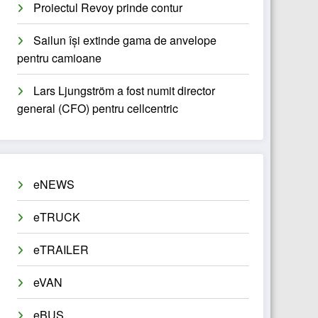
Proiectul Revoy prinde contur
Sailun își extinde gama de anvelope
pentru camioane
Lars Ljungström a fost numit director
general (CFO) pentru cellcentric
eNEWS
eTRUCK
eTRAILER
eVAN
eBUS