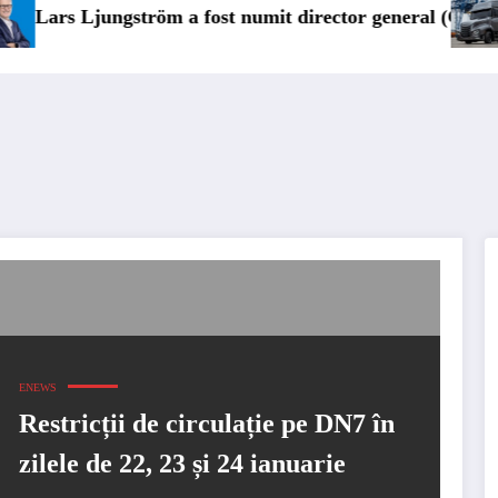
 numit director general (CFO) pentru cellcentric
IVECO Strator se întoarc
ENEWS
Restricții de circulație pe DN7 în
zilele de 22, 23 și 24 ianuarie