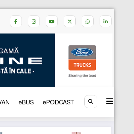
Home
DN7
VAN
eBUS
ePODCAST