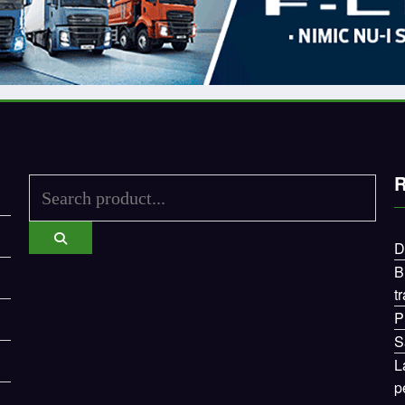
R
D
B
t
P
S
L
p