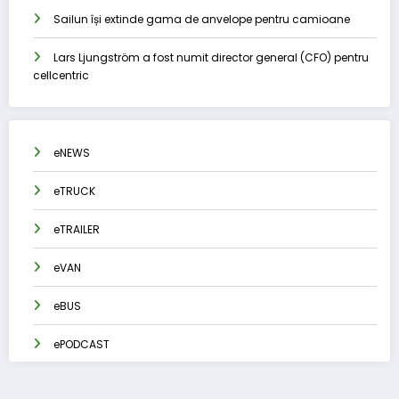
Sailun își extinde gama de anvelope pentru camioane
Lars Ljungström a fost numit director general (CFO) pentru
cellcentric
eNEWS
eTRUCK
eTRAILER
eVAN
eBUS
ePODCAST