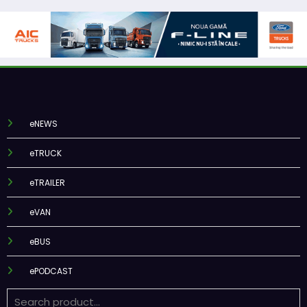
eNEWS
eTRUCK
eTRAILER
eVAN
eBUS
ePODCAST