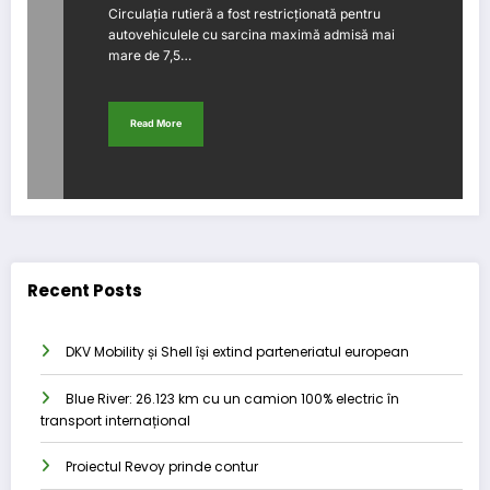
Circulația rutieră a fost restricționată pentru
autovehiculele cu sarcina maximă admisă mai
mare de 7,5…
Read More
Recent Posts
DKV Mobility și Shell își extind parteneriatul european
Blue River: 26.123 km cu un camion 100% electric în
transport internațional
Proiectul Revoy prinde contur