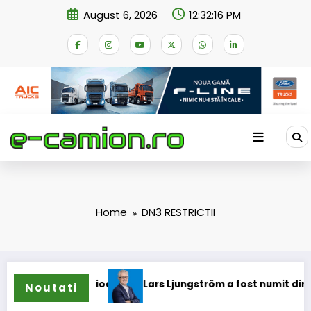
Skip
August 6, 2026
12:32:16 PM
to
content
Home
DN3 RESTRICTII
e pentru camioane
Lars Ljungström a fost numit director g
Noutati