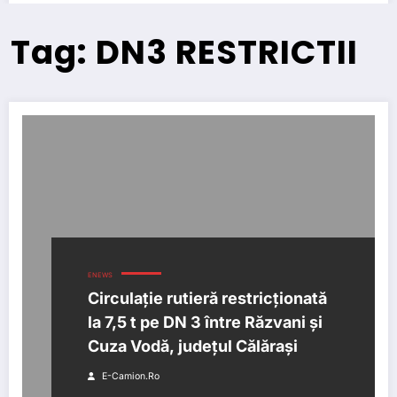
Tag: DN3 RESTRICTII
ENEWS
Circulație rutieră restricționată
la 7,5 t pe DN 3 între Răzvani și
Cuza Vodă, județul Călărași
E-Camion.ro