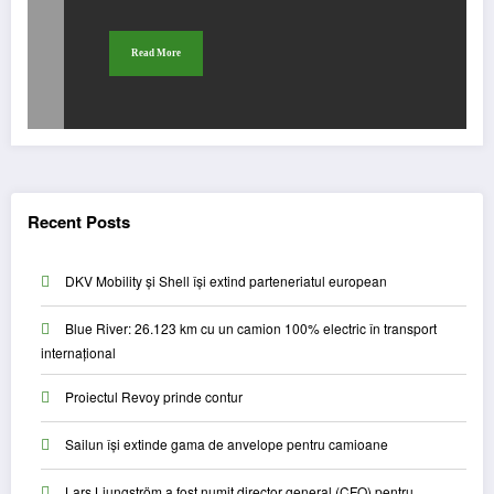
Read More
Recent Posts
DKV Mobility și Shell își extind parteneriatul european
Blue River: 26.123 km cu un camion 100% electric în transport
internațional
Proiectul Revoy prinde contur
Sailun își extinde gama de anvelope pentru camioane
Lars Ljungström a fost numit director general (CFO) pentru