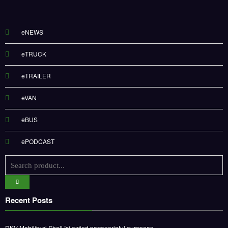
eNEWS
eTRUCK
eTRAILER
eVAN
eBUS
ePODCAST
Recent Posts
DKV Mobility și Shell își extind parteneriatul european