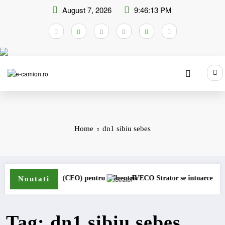
Skip
August 7, 2026
9:46:13 PM
to
content
Home
dn1 sibiu sebes
rector general (CFO) pentru cellcentric
IVECO Strator se întoarce
Noutati
Tag: dn1 sibiu sebes