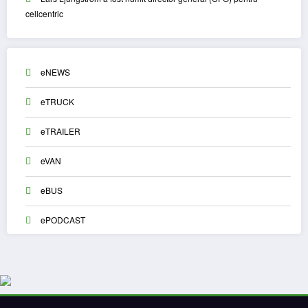
cellcentric
eNEWS
eTRUCK
eTRAILER
eVAN
eBUS
ePODCAST