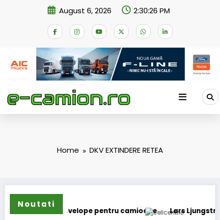
Skip
August 6, 2026
2:30:27 PM
to
content
Home
DKV EXTINDERE RETEA
Noutati
ama de anvelope pentru camioane
Lars Ljungström a fost n