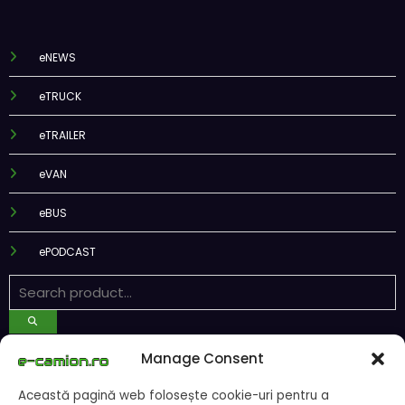
eNEWS
eTRUCK
eTRAILER
eVAN
eBUS
ePODCAST
Recent Posts
Manage Consent
Această pagină web folosește cookie-uri pentru a
DKV Mobility și Shell își extind parteneriatul european