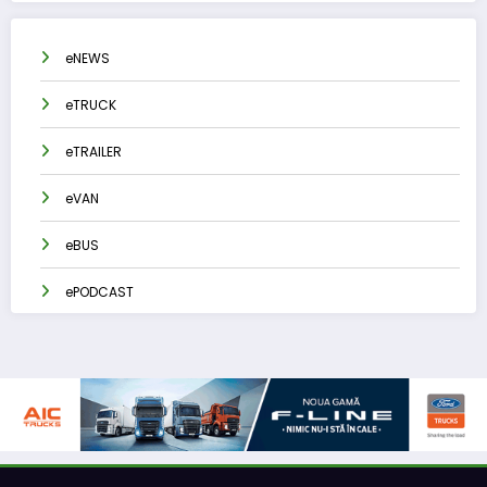
eNEWS
eTRUCK
eTRAILER
eVAN
eBUS
ePODCAST