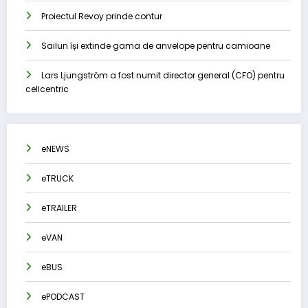
Proiectul Revoy prinde contur
Sailun își extinde gama de anvelope pentru camioane
Lars Ljungström a fost numit director general (CFO) pentru
cellcentric
eNEWS
eTRUCK
eTRAILER
eVAN
eBUS
ePODCAST