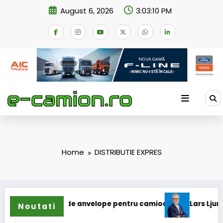
Skip
August 6, 2026
3:03:10 PM
to
content
Home
DISTRIBUTIE EXPRES
xtinde gama de anvelope pentru camioane
Lars Ljungström 
Noutati