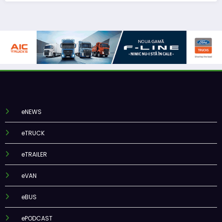
eNEWS
eTRUCK
eTRAILER
eVAN
eBUS
ePODCAST