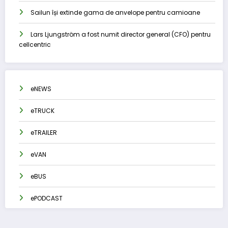
Sailun își extinde gama de anvelope pentru camioane
Lars Ljungström a fost numit director general (CFO) pentru
cellcentric
eNEWS
eTRUCK
eTRAILER
eVAN
eBUS
ePODCAST