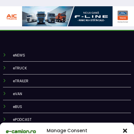
eNEWS
eTRUCK
eTRAILER
eVAN
eBUS
ePODCAST
Manage Consent