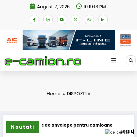
Skip
August 7, 2026
10:19:13 PM
to
content
Home
DISPOZITIV
i extinde gama de anvelope pentru camioane
Noutati
Lars Ljungstr