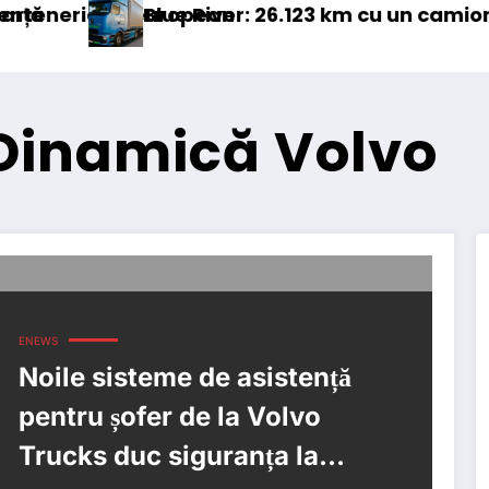
 european
Blue River: 26.123 km cu un camion 100% electric 
Pro
 Dinamică Volvo
ENEWS
Noile sisteme de asistență
pentru șofer de la Volvo
Trucks duc siguranța la