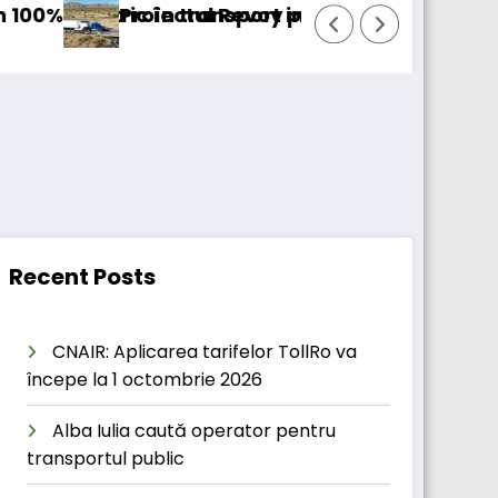
în transport internațional
iectul Revoy prinde contur
Sailun își e
Recent Posts
CNAIR: Aplicarea tarifelor TollRo va
începe la 1 octombrie 2026
Alba Iulia caută operator pentru
transportul public