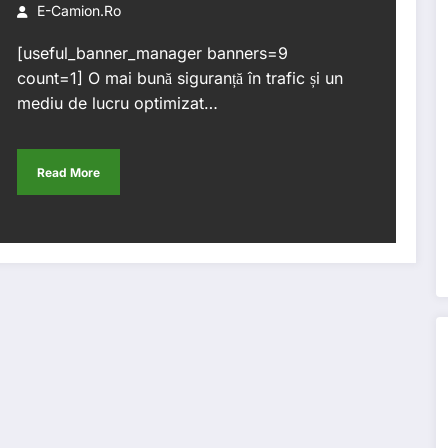
următorul nivel
E-Camion.ro
[useful_banner_manager banners=9
count=1] O mai bună siguranță în trafic și un
mediu de lucru optimizat…
Read More