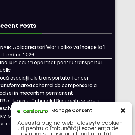
ecent Posts
NAIR: Aplicarea tarifelor TollRo va începe la 1
ctombrie 2026
lba Iulia caută operator pentru transportul
ublic
ouă asociații ale transportatorilor cer
ransformarea schemei de compensare a
ccizei în mecanism permanent
TB a depus la Tribunalul București cererea
eschiderii procedurii de insolvență
Manage Consent
KV Mobility și Shell își extind parteneriatul
Această pagină web folosește cookie-
uropean
uri pentru a îmbunătăți experiența de
navigare și a asigura funcționalițăți