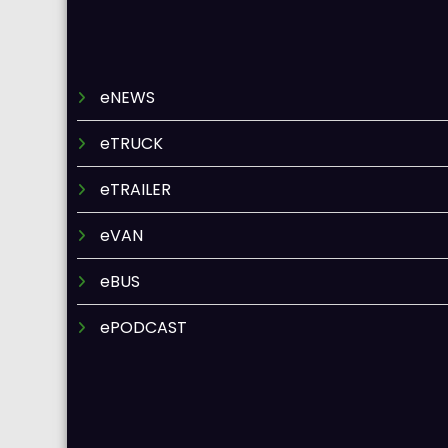
eNEWS
eTRUCK
eTRAILER
eVAN
eBUS
ePODCAST