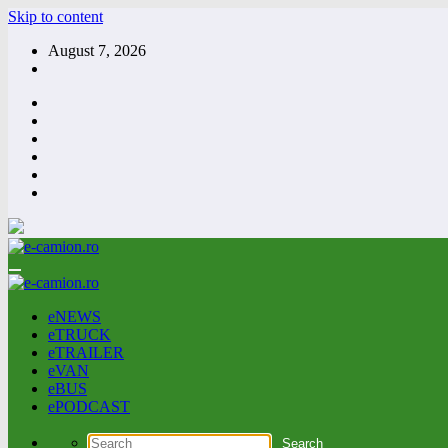
Skip to content
August 7, 2026
eNEWS
eTRUCK
eTRAILER
eVAN
eBUS
ePODCAST