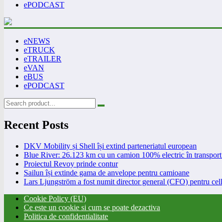
ePODCAST
eNEWS
eTRUCK
eTRAILER
eVAN
eBUS
ePODCAST
Recent Posts
DKV Mobility și Shell își extind parteneriatul european
Blue River: 26.123 km cu un camion 100% electric în transport 
Proiectul Revoy prinde contur
Sailun își extinde gama de anvelope pentru camioane
Lars Ljungström a fost numit director general (CFO) pentru cell
Cookie Policy (EU)
Ce este un cookie si cum se poate dezactiva
Politica de confidentialitate