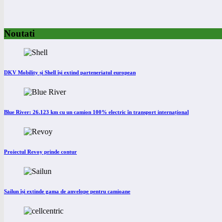
Noutati
DKV Mobility și Shell își extind parteneriatul european
Blue River: 26.123 km cu un camion 100% electric în transport internațional
Proiectul Revoy prinde contur
Sailun își extinde gama de anvelope pentru camioane