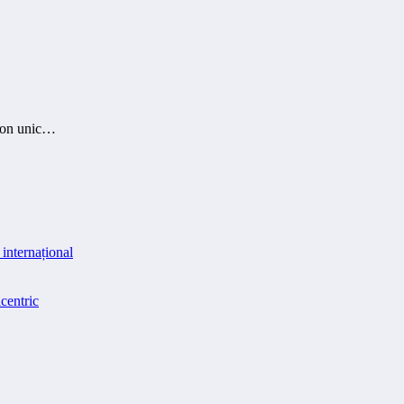
mion unic…
internațional
centric