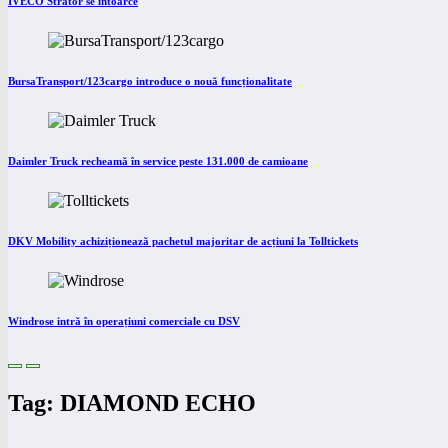
IVECO Strator se întoarce
BursaTransport/123cargo introduce o nouă funcționalitate
Daimler Truck recheamă în service peste 131.000 de camioane
DKV Mobility achiziționează pachetul majoritar de acțiuni la Tolltickets
Windrose intră în operațiuni comerciale cu DSV
Tag: DIAMOND ECHO