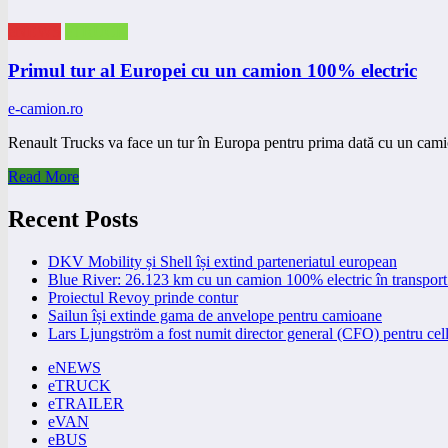
eNEWS
eTRUCK
Primul tur al Europei cu un camion 100% electric
e-camion.ro
Renault Trucks va face un tur în Europa pentru prima dată cu un ca
Read More
Recent Posts
DKV Mobility și Shell își extind parteneriatul european
Blue River: 26.123 km cu un camion 100% electric în transport 
Proiectul Revoy prinde contur
Sailun își extinde gama de anvelope pentru camioane
Lars Ljungström a fost numit director general (CFO) pentru cell
eNEWS
eTRUCK
eTRAILER
eVAN
eBUS