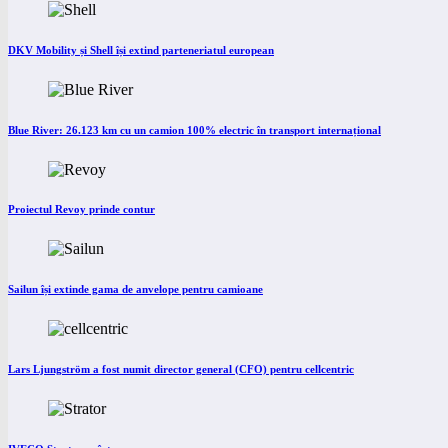
DKV Mobility și Shell își extind parteneriatul european
Blue River: 26.123 km cu un camion 100% electric în transport internațional
Proiectul Revoy prinde contur
Sailun își extinde gama de anvelope pentru camioane
Lars Ljungström a fost numit director general (CFO) pentru cellcentric