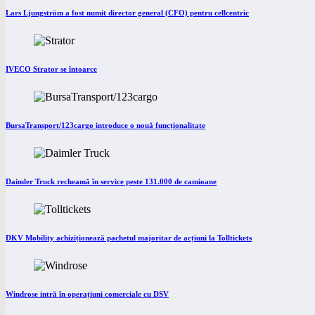
Lars Ljungström a fost numit director general (CFO) pentru cellcentric
IVECO Strator se întoarce
BursaTransport/123cargo introduce o nouă funcționalitate
Daimler Truck recheamă în service peste 131.000 de camioane
DKV Mobility achiziționează pachetul majoritar de acțiuni la Tolltickets
Windrose intră în operațiuni comerciale cu DSV