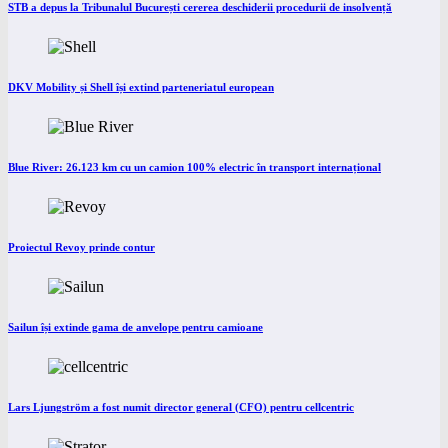
STB a depus la Tribunalul București cererea deschiderii procedurii de insolvență
DKV Mobility și Shell își extind parteneriatul european
Blue River: 26.123 km cu un camion 100% electric în transport internațional
Proiectul Revoy prinde contur
Sailun își extinde gama de anvelope pentru camioane
Lars Ljungström a fost numit director general (CFO) pentru cellcentric