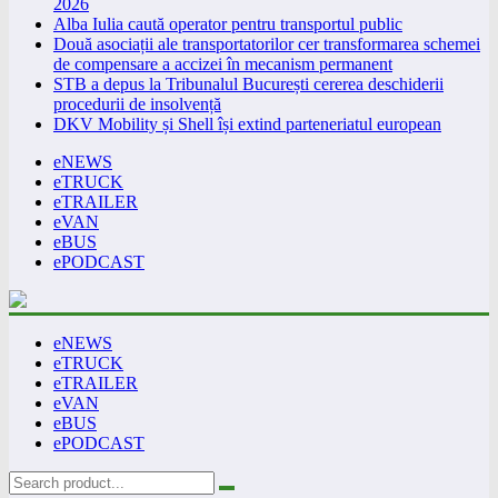
2026
Alba Iulia caută operator pentru transportul public
Două asociații ale transportatorilor cer transformarea schemei
de compensare a accizei în mecanism permanent
STB a depus la Tribunalul București cererea deschiderii
procedurii de insolvență
DKV Mobility și Shell își extind parteneriatul european
eNEWS
eTRUCK
eTRAILER
eVAN
eBUS
ePODCAST
eNEWS
eTRUCK
eTRAILER
eVAN
eBUS
ePODCAST