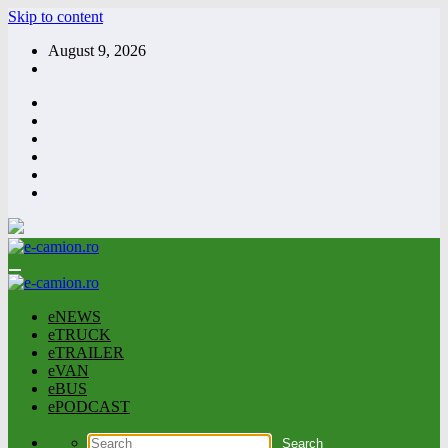
Skip to content
August 9, 2026
eNEWS
eTRUCK
eTRAILER
eVAN
eBUS
ePODCAST