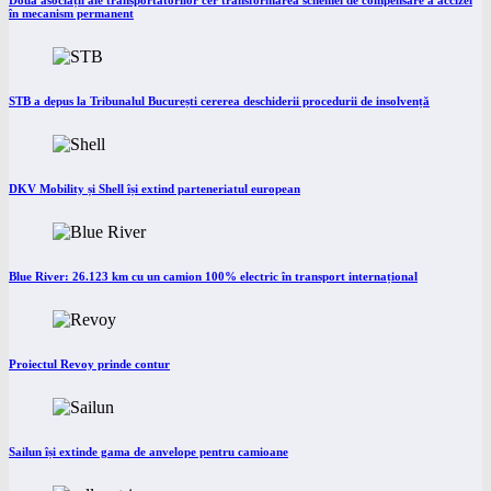
Două asociații ale transportatorilor cer transformarea schemei de compensare a accizei
în mecanism permanent
STB a depus la Tribunalul București cererea deschiderii procedurii de insolvență
DKV Mobility și Shell își extind parteneriatul european
Blue River: 26.123 km cu un camion 100% electric în transport internațional
Proiectul Revoy prinde contur
Sailun își extinde gama de anvelope pentru camioane