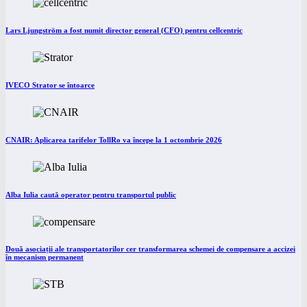
Lars Ljungström a fost numit director general (CFO) pentru cellcentric
IVECO Strator se întoarce
CNAIR: Aplicarea tarifelor TollRo va începe la 1 octombrie 2026
Alba Iulia caută operator pentru transportul public
Două asociații ale transportatorilor cer transformarea schemei de compensare a accizei
în mecanism permanent