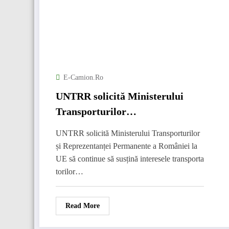
E-Camion.ro
UNTRR solicită Ministerului
Transporturilor
și Reprezentanței Permanente a
UNTRR solicită Ministerului Transporturilor
României la UE să se opună ferm
și Reprezentanței Permanente a României la
propunerilor periculoase privind
UE să continue să susțină interesele transporta
Pachetul Mobilitate 1
torilor…
Read More