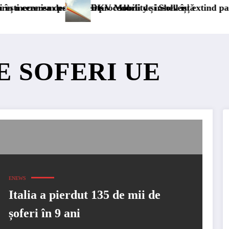
rmanent
derii procedurii de insolvență
DKV Mobility și Shell își extind parteneriatul europe
E SOFERI UE
ENEWS
Italia a pierdut 135 de mii de
șoferi în 9 ani