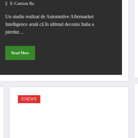
E-Camion.ro
Un studiu realizat de Automotive Aftermarket
Intelligence arată că în ultimul deceniu Italia a
pierdut…
Read More
ENEWS