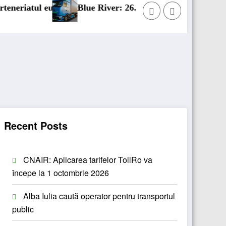
an
Blue River: 26.123 km cu un camion 100% electric în tra
Pr
Recent Posts
CNAIR: Aplicarea tarifelor TollRo va
începe la 1 octombrie 2026
Alba Iulia caută operator pentru transportul
public