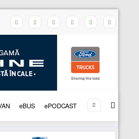
Home
DETASARE SOFERI UE
VAN
eBUS
ePODCAST