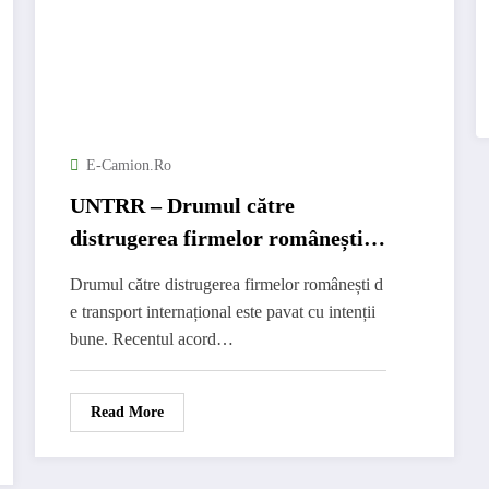
E-Camion.ro
UNTRR – Drumul către
distrugerea firmelor românești
de transport este pavat cu
Drumul către distrugerea firmelor românești d
intenții bune
e transport internațional este pavat cu intenții
bune. Recentul acord…
Read More