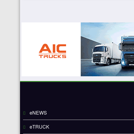
eNEWS
eTRUCK