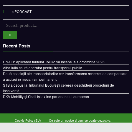
ePODCAST
Recent Posts
CNAIR: Aplicarea tarifelor TollRo va începe la 1 octombrie 2026
Alba Iulia caută operator pentru transportul public
Două asociații ale transportatorilor cer transformarea schemei de compensare
a accizei în mecanism permanent
STB a depus la Tribunalul București cererea deschiderii procedurii de
insolvență
DKV Mobility și Shell își extind parteneriatul european
Cookie Policy (EU)
Ce este un cookie si cum se poate dezactiva
Politica de confidentialitate
Despre noi