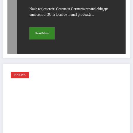
riscul unui blocaj major în logistică
Noile reglementări Corona in Germania privind obligația
unui control 3G la locul de muncă provoacă…
Read More
ENEWS