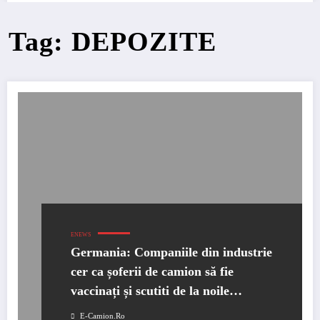
Tag: DEPOZITE
ENEWS
Germania: Companiile din industrie
cer ca șoferii de camion să fie
vaccinați și scutiti de la noile
controale 3G. În caz contrar, există
E-Camion.ro