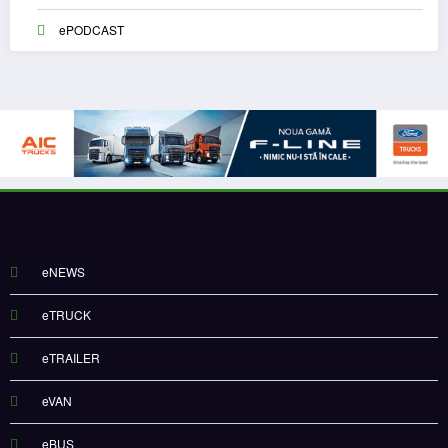
ePODCAST
eNEWS
eTRUCK
eTRAILER
eVAN
eBUS