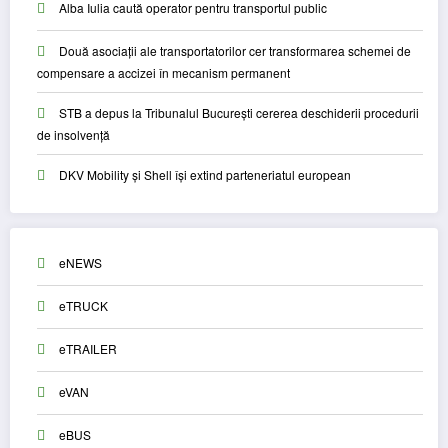
Alba Iulia caută operator pentru transportul public
Două asociații ale transportatorilor cer transformarea schemei de
compensare a accizei în mecanism permanent
STB a depus la Tribunalul București cererea deschiderii procedurii
de insolvență
DKV Mobility și Shell își extind parteneriatul european
eNEWS
eTRUCK
eTRAILER
eVAN
eBUS