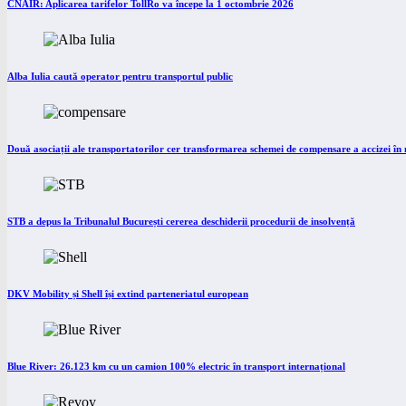
CNAIR: Aplicarea tarifelor TollRo va începe la 1 octombrie 2026
Alba Iulia caută operator pentru transportul public
Două asociații ale transportatorilor cer transformarea schemei de compensare a accizei î
STB a depus la Tribunalul București cererea deschiderii procedurii de insolvență
DKV Mobility și Shell își extind parteneriatul european
Blue River: 26.123 km cu un camion 100% electric în transport internațional