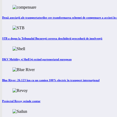
Două asociații ale transportatorilor cer transformarea schemei de compensare a accizei î
STB a depus la Tribunalul București cererea deschiderii procedurii de insolvență
DKV Mobility și Shell își extind parteneriatul european
Blue River: 26.123 km cu un camion 100% electric în transport internațional
Proiectul Revoy prinde contur