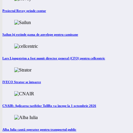
Proiectul Revoy prinde contur
Sailun își extinde gama de anvelope pentru camioane
Lars Ljungström a fost numit director general (CFO) pentru cellcentric
IVECO Strator se întoarce
CNAIR: Aplicarea tarifelor TollRo va începe la 1 octombrie 2026
Alba Iulia caută operator pentru transportul public