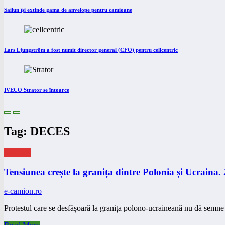
Sailun își extinde gama de anvelope pentru camioane
Lars Ljungström a fost numit director general (CFO) pentru cellcentric
IVECO Strator se întoarce
Tag: DECES
eNEWS
Tensiunea crește la granița dintre Polonia și Ucraina. 
e-camion.ro
Protestul care se desfășoară la granița polono-ucraineană nu dă semne