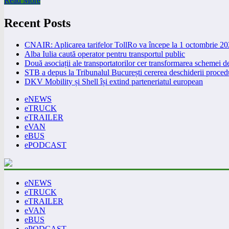
Read More
Recent Posts
CNAIR: Aplicarea tarifelor TollRo va începe la 1 octombrie 2
Alba Iulia caută operator pentru transportul public
Două asociații ale transportatorilor cer transformarea schemei
STB a depus la Tribunalul București cererea deschiderii procedu
DKV Mobility și Shell își extind parteneriatul european
eNEWS
eTRUCK
eTRAILER
eVAN
eBUS
ePODCAST
eNEWS
eTRUCK
eTRAILER
eVAN
eBUS
ePODCAST