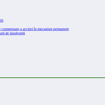
026
 de compensare a accizei în mecanism permanent
rii de insolvență