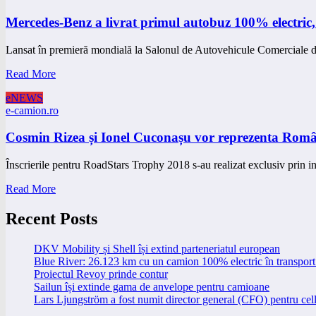
Mercedes-Benz a livrat primul autobuz 100% electric
Lansat în premieră mondială la Salonul de Autovehicule Comerciale 
Read More
eNEWS
e-camion.ro
Cosmin Rizea și Ionel Cuconașu vor reprezenta Româ
Înscrierile pentru RoadStars Trophy 2018 s-au realizat exclusiv prin 
Read More
Recent Posts
DKV Mobility și Shell își extind parteneriatul european
Blue River: 26.123 km cu un camion 100% electric în transport 
Proiectul Revoy prinde contur
Sailun își extinde gama de anvelope pentru camioane
Lars Ljungström a fost numit director general (CFO) pentru cell