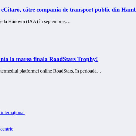
, eCitaro, către compania de transport public din Ham
de la Hanovra (IAA) în septembrie,…
nia la marea finala RoadStars Trophy!
intermediul platformei online RoadStars, în perioada…
internațional
centric