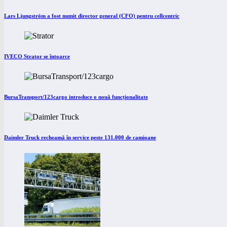
Lars Ljungström a fost numit director general (CFO) pentru cellcentric
IVECO Strator se întoarce
BursaTransport/123cargo introduce o nouă funcționalitate
Daimler Truck recheamă în service peste 131.000 de camioane