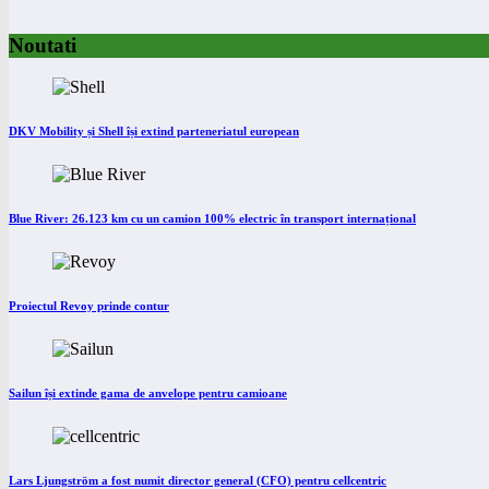
Noutati
DKV Mobility și Shell își extind parteneriatul european
Blue River: 26.123 km cu un camion 100% electric în transport internațional
Proiectul Revoy prinde contur
Sailun își extinde gama de anvelope pentru camioane
Lars Ljungström a fost numit director general (CFO) pentru cellcentric