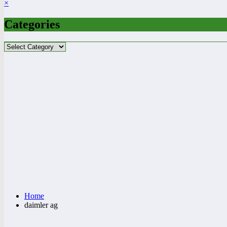
×
Categories
Categories
Home
daimler ag