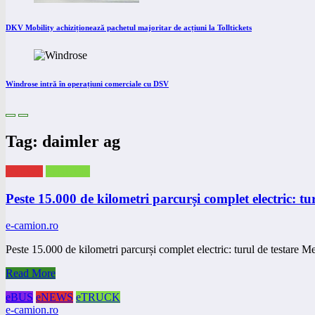
DKV Mobility achiziționează pachetul majoritar de acțiuni la Tolltickets
Windrose intră în operațiuni comerciale cu DSV
Tag: daimler ag
eNEWS
eTRUCK
Peste 15.000 de kilometri parcurși complet electric: t
e-camion.ro
Peste 15.000 de kilometri parcurși complet electric: turul de testar
Read More
eBUS
eNEWS
eTRUCK
e-camion.ro