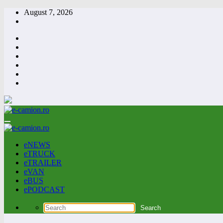
Skip
August 7, 2026
to
content
eNEWS
eTRUCK
eTRAILER
eVAN
eBUS
ePODCAST