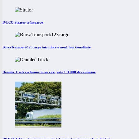
IVECO Strator se întoarce
BursaTransport/123cargo introduce o nouă funcționalitate
Daimler Truck recheamă în service peste 131.000 de camioane
DKV Mobility achiziționează pachetul majoritar de acțiuni la Tolltickets