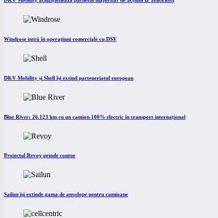
Windrose intră în operațiuni comerciale cu DSV
DKV Mobility și Shell își extind parteneriatul european
Blue River: 26.123 km cu un camion 100% electric în transport internațional
Proiectul Revoy prinde contur
Sailun își extinde gama de anvelope pentru camioane