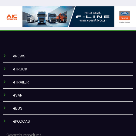
eNEWS
eTRUCK
eTRAILER
eVAN
eBUS
ePODCAST