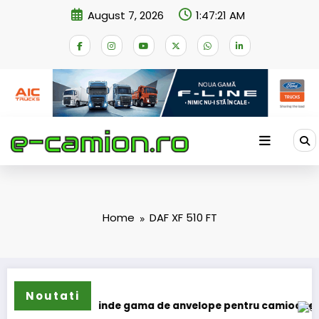
Skip
August 7, 2026
1:47:21 AM
to
content
Home
DAF XF 510 FT
Noutati
Sailun își extinde gama de anvelope pentru camioane
Lar