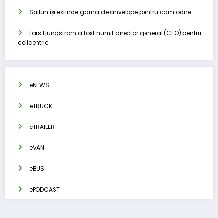
Sailun își extinde gama de anvelope pentru camioane
Lars Ljungström a fost numit director general (CFO) pentru
cellcentric
eNEWS
eTRUCK
eTRAILER
eVAN
eBUS
ePODCAST