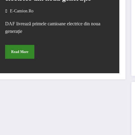
E-Camion.ro
DAF livrează primele camioane electrice din noua
generație
Read More