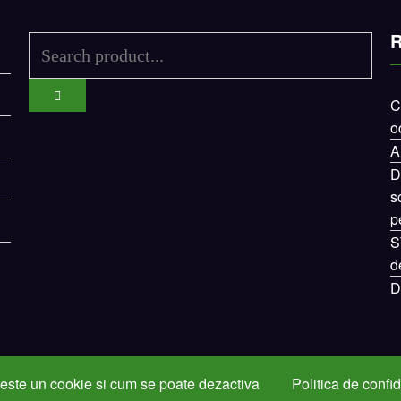
R
C
o
A
D
s
p
S
d
D
este un cookie si cum se poate dezactiva
Politica de confid