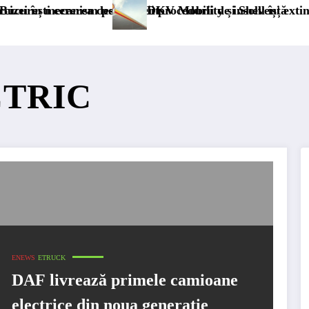
ism permanent
 deschiderii procedurii de insolvență
DKV Mobility și Shell își extind parteneriatul
CTRIC
ENEWS
ETRUCK
DAF livrează primele camioane
electrice din noua generație