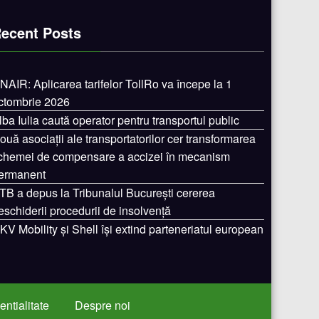
ecent Posts
NAIR: Aplicarea tarifelor TollRo va începe la 1
ctombrie 2026
lba Iulia caută operator pentru transportul public
ouă asociații ale transportatorilor cer transformarea
chemei de compensare a accizei în mecanism
ermanent
TB a depus la Tribunalul București cererea
eschiderii procedurii de insolvență
KV Mobility și Shell își extind parteneriatul european
entialitate
Despre noi