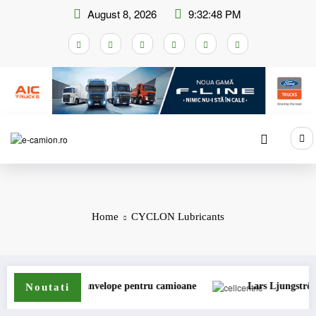
Skip
August 8, 2026
9:32:48 PM
to
content
Home
CYCLON Lubricants
inde gama de anvelope pentru camioane
Lars Ljungström a fost 
Noutati