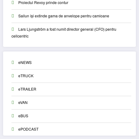
Proiectul Revoy prinde contur
Sailun își extinde gama de anvelope pentru camioane
Lars Ljungström a fost numit director general (CFO) pentru
cellcentric
eNEWS
eTRUCK
eTRAILER
eVAN
eBUS
ePODCAST