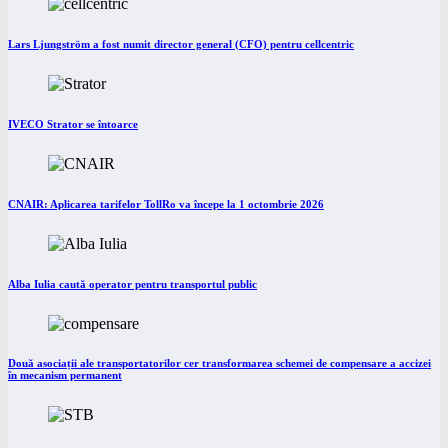
Lars Ljungström a fost numit director general (CFO) pentru cellcentric
IVECO Strator se întoarce
CNAIR: Aplicarea tarifelor TollRo va începe la 1 octombrie 2026
Alba Iulia caută operator pentru transportul public
Două asociații ale transportatorilor cer transformarea schemei de compensare a accizei
în mecanism permanent