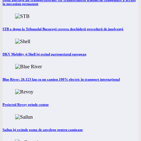
Două asociații ale transportatorilor cer transformarea schemei de compensare a accizei
în mecanism permanent
STB a depus la Tribunalul București cererea deschiderii procedurii de insolvență
DKV Mobility și Shell își extind parteneriatul european
Blue River: 26.123 km cu un camion 100% electric în transport internațional
Proiectul Revoy prinde contur
Sailun își extinde gama de anvelope pentru camioane