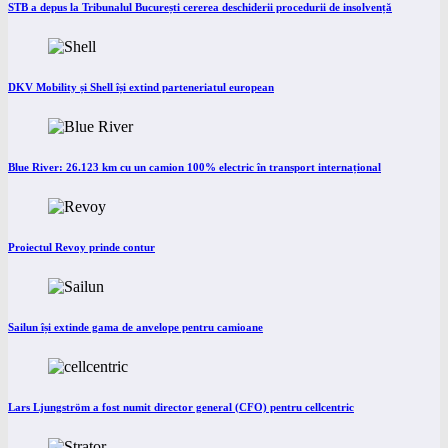
STB a depus la Tribunalul București cererea deschiderii procedurii de insolvență
DKV Mobility și Shell își extind parteneriatul european
Blue River: 26.123 km cu un camion 100% electric în transport internațional
Proiectul Revoy prinde contur
Sailun își extinde gama de anvelope pentru camioane
Lars Ljungström a fost numit director general (CFO) pentru cellcentric