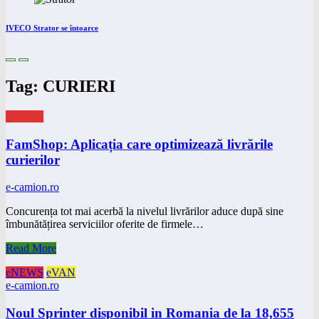
IVECO Strator se întoarce
Tag: CURIERI
eNEWS
FamShop: Aplicația care optimizează livrările
curierilor
e-camion.ro
Concurența tot mai acerbă la nivelul livrărilor aduce după sine
îmbunătățirea serviciilor oferite de firmele…
Read More
eNEWS
eVAN
e-camion.ro
Noul Sprinter disponibil in Romania de la 18,655