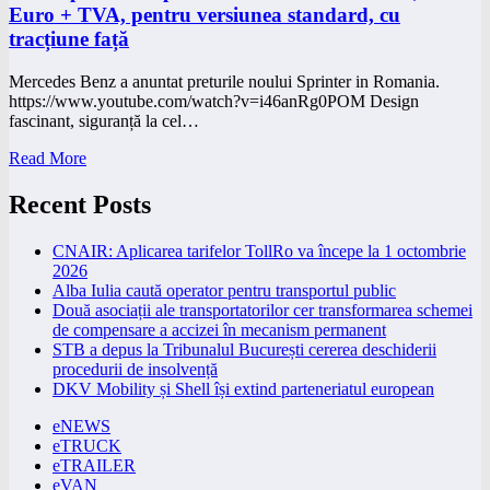
Euro + TVA, pentru versiunea standard, cu
tracțiune față
Mercedes Benz a anuntat preturile noului Sprinter in Romania.
https://www.youtube.com/watch?v=i46anRg0POM Design
fascinant, siguranță la cel…
Read More
Recent Posts
CNAIR: Aplicarea tarifelor TollRo va începe la 1 octombrie
2026
Alba Iulia caută operator pentru transportul public
Două asociații ale transportatorilor cer transformarea schemei
de compensare a accizei în mecanism permanent
STB a depus la Tribunalul București cererea deschiderii
procedurii de insolvență
DKV Mobility și Shell își extind parteneriatul european
eNEWS
eTRUCK
eTRAILER
eVAN