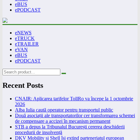
eBUS
ePODCAST
eNEWS
eTRUCK
eTRAILER
eVAN
eBUS
ePODCAST
Recent Posts
CNAIR: Aplicarea tarifelor TollRo va începe la 1 octombrie
2026
Alba Iulia caută operator pentru transportul public
Două asociații ale transportatorilor cer transformarea schemei
de compensare a accizei în mecanism permanent
STB a depus la Tribunalul București cererea deschiderii
procedurii de insolvență
DKV Mobility și Shell își extind parteneriatul european