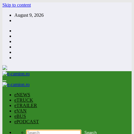
Skip to content
August 9, 2026
eNEWS
eTRUCK
eTRAILER
eVAN
eBUS
ePODCAST