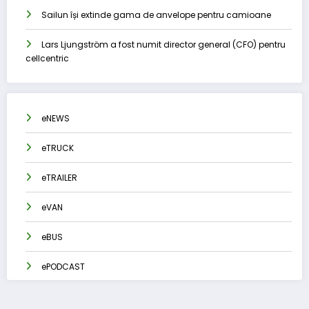
Sailun își extinde gama de anvelope pentru camioane
Lars Ljungström a fost numit director general (CFO) pentru
cellcentric
eNEWS
eTRUCK
eTRAILER
eVAN
eBUS
ePODCAST