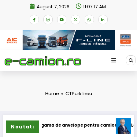
Skip
August 7, 2026
11:07:17 AM
to
content
Home
CTPark Ineu
n își extinde gama de anvelope pentru camioane
Lars Ljun
Noutati