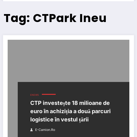
Tag: CTPark Ineu
ENEWS
CTP investește 18 milioane de
euro în achiziția a două parcuri
logistice în vestul țării
E-Camion.ro