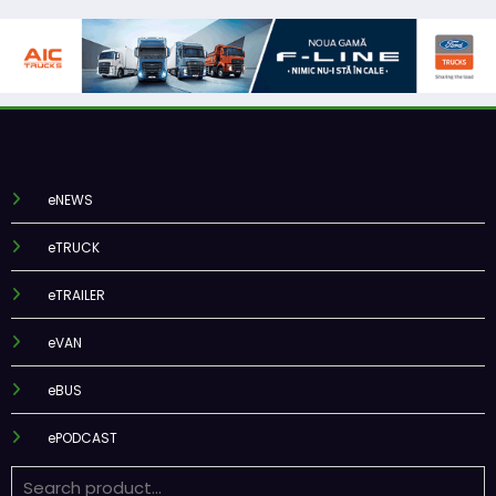
eNEWS
eTRUCK
eTRAILER
eVAN
eBUS
ePODCAST