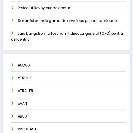
Proiectul Revoy prinde contur
Sailun își extinde gama de anvelope pentru camioane
Lars Ljungström a fost numit director general (CFO) pentru
cellcentric
eNEWS
eTRUCK
eTRAILER
eVAN
eBUS
ePODCAST