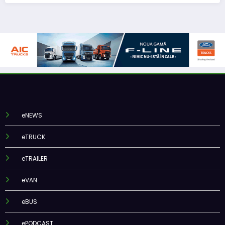
eNEWS
eTRUCK
eTRAILER
eVAN
eBUS
ePODCAST