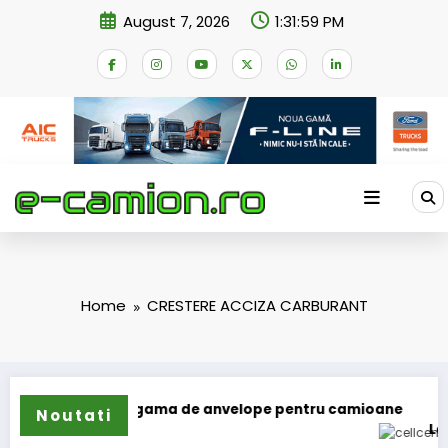
Skip
August 7, 2026
1:31:59 PM
to
content
Home
CRESTERE ACCIZA CARBURANT
n își extinde gama de anvelope pentru camioane
Noutati
Lars Ljun