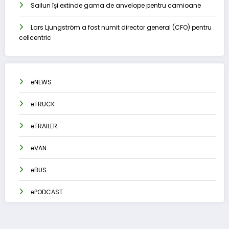
Sailun își extinde gama de anvelope pentru camioane
Lars Ljungström a fost numit director general (CFO) pentru
cellcentric
eNEWS
eTRUCK
eTRAILER
eVAN
eBUS
ePODCAST