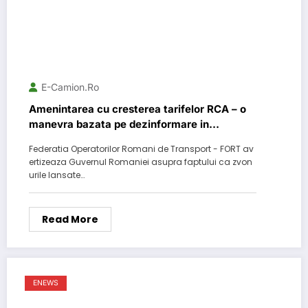
E-Camion.ro
Amenintarea cu cresterea tarifelor RCA – o
manevra bazata pe dezinformare in
contextul in care institutiile statului dorm
Federatia Operatorilor Romani de Transport - FORT av
ertizeaza Guvernul Romaniei asupra faptului ca zvon
urile lansate…
Read More
ENEWS