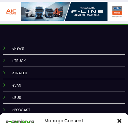
eNEWS
eTRUCK
eTRAILER
eVAN
eBUS
ePODCAST
Manage Consent