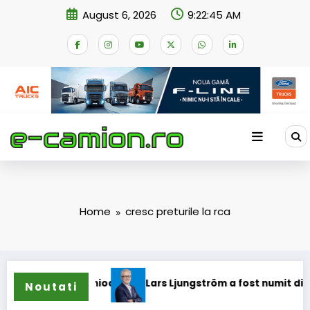
Skip
August 6, 2026
9:22:45 AM
to
content
Home
cresc preturile la rca
ntru camioane
Lars Ljungström a fost numit director genera
Noutati