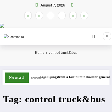
Skip
August 7, 2026
to
content
Home
control truck&bus
 camioane
Lars Ljungström a fost numit director general (CFO)
Noutati
Tag: control truck&bus