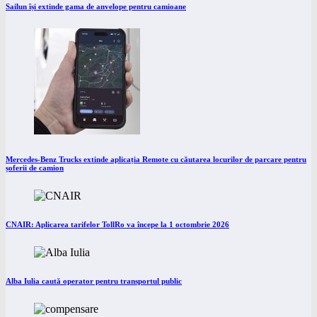
Sailun își extinde gama de anvelope pentru camioane
Mercedes-Benz Trucks extinde aplicația Remote cu căutarea locurilor de parcare pentru
șoferii de camion
CNAIR: Aplicarea tarifelor TollRo va începe la 1 octombrie 2026
Alba Iulia caută operator pentru transportul public