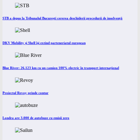
STB a depus la Tribunalul București cererea deschiderii procedurii de insolvență
DKV Mobility și Shell își extind parteneriatul european
Blue River: 26.123 km cu un camion 100% electric în transport internațional
Proiectul Revoy prinde contur
Londra are 3.000 de autobuze cu emisii zero