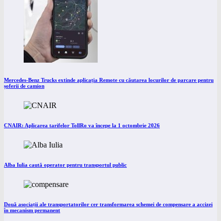
Mercedes-Benz Trucks extinde aplicația Remote cu căutarea locurilor de parcare pentru
șoferii de camion
CNAIR: Aplicarea tarifelor TollRo va începe la 1 octombrie 2026
Alba Iulia caută operator pentru transportul public
Două asociații ale transportatorilor cer transformarea schemei de compensare a accizei
în mecanism permanent