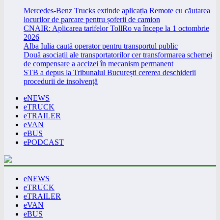
Mercedes-Benz Trucks extinde aplicația Remote cu căutarea
locurilor de parcare pentru șoferii de camion
CNAIR: Aplicarea tarifelor TollRo va începe la 1 octombrie
2026
Alba Iulia caută operator pentru transportul public
Două asociații ale transportatorilor cer transformarea schemei
de compensare a accizei în mecanism permanent
STB a depus la Tribunalul București cererea deschiderii
procedurii de insolvență
eNEWS
eTRUCK
eTRAILER
eVAN
eBUS
ePODCAST
eNEWS
eTRUCK
eTRAILER
eVAN
eBUS