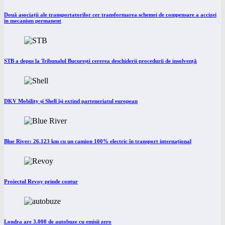
Două asociații ale transportatorilor cer transformarea schemei de compensare a accizei
în mecanism permanent
STB a depus la Tribunalul București cererea deschiderii procedurii de insolvență
DKV Mobility și Shell își extind parteneriatul european
Blue River: 26.123 km cu un camion 100% electric în transport internațional
Proiectul Revoy prinde contur
Londra are 3.000 de autobuze cu emisii zero