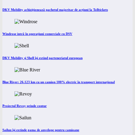
DKV Mobility achiziționează pachetul majoritar de acțiuni la Tolltickets
Windrose intră în operațiuni comerciale cu DSV
DKV Mobility și Shell își extind parteneriatul european
Blue River: 26.123 km cu un camion 100% electric în transport internațional
Proiectul Revoy prinde contur
Sailun își extinde gama de anvelope pentru camioane