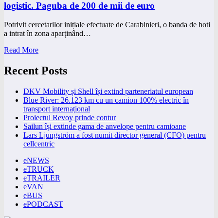
logistic. Paguba de 200 de mii de euro
Potrivit cercetarilor inițiale efectuate de Carabinieri, o banda de hoti
a intrat în zona aparținând…
Read More
Recent Posts
DKV Mobility și Shell își extind parteneriatul european
Blue River: 26.123 km cu un camion 100% electric în
transport internațional
Proiectul Revoy prinde contur
Sailun își extinde gama de anvelope pentru camioane
Lars Ljungström a fost numit director general (CFO) pentru
cellcentric
eNEWS
eTRUCK
eTRAILER
eVAN
eBUS
ePODCAST