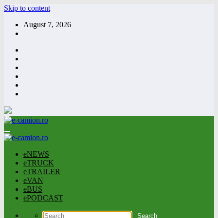
Skip to content
August 7, 2026
eNEWS
eTRUCK
eTRAILER
eVAN
eBUS
ePODCAST