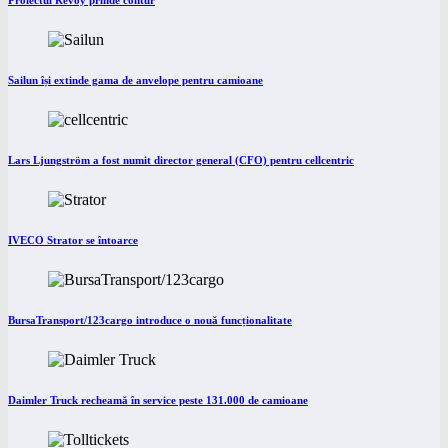
Proiectul Revoy prinde contur
Sailun își extinde gama de anvelope pentru camioane
Lars Ljungström a fost numit director general (CFO) pentru cellcentric
IVECO Strator se întoarce
BursaTransport/123cargo introduce o nouă funcționalitate
Daimler Truck recheamă în service peste 131.000 de camioane