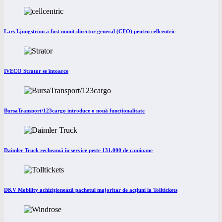
Lars Ljungström a fost numit director general (CFO) pentru cellcentric
IVECO Strator se întoarce
BursaTransport/123cargo introduce o nouă funcționalitate
Daimler Truck recheamă în service peste 131.000 de camioane
DKV Mobility achiziționează pachetul majoritar de acțiuni la Tolltickets