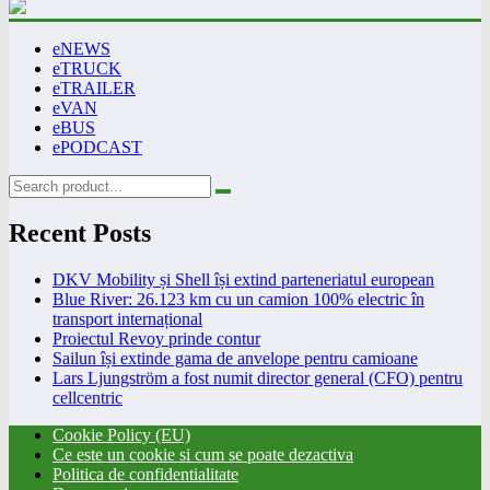
eNEWS
eTRUCK
eTRAILER
eVAN
eBUS
ePODCAST
Recent Posts
DKV Mobility și Shell își extind parteneriatul european
Blue River: 26.123 km cu un camion 100% electric în
transport internațional
Proiectul Revoy prinde contur
Sailun își extinde gama de anvelope pentru camioane
Lars Ljungström a fost numit director general (CFO) pentru
cellcentric
Cookie Policy (EU)
Ce este un cookie si cum se poate dezactiva
Politica de confidentialitate