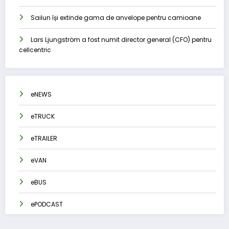
Sailun își extinde gama de anvelope pentru camioane
Lars Ljungström a fost numit director general (CFO) pentru
cellcentric
eNEWS
eTRUCK
eTRAILER
eVAN
eBUS
ePODCAST