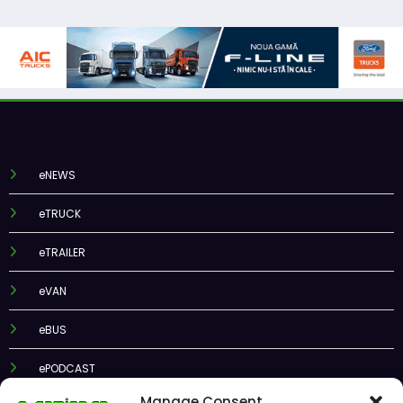
eNEWS
eTRUCK
eTRAILER
eVAN
eBUS
ePODCAST
Manage Consent