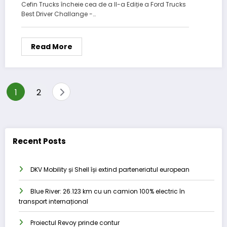
Cefin Trucks încheie cea de a II-a Ediție a Ford Trucks
Best Driver Challange -…
Read More
Posts
1
2
pagination
Recent Posts
DKV Mobility și Shell își extind parteneriatul european
Blue River: 26.123 km cu un camion 100% electric în
transport internațional
Proiectul Revoy prinde contur