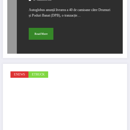
Autoglobus anunță livrarea a 40 de camioane către Drumuri
și Poduri Banat (DPB), o tranzacție…
Read More
ENEWS
ETRUCK