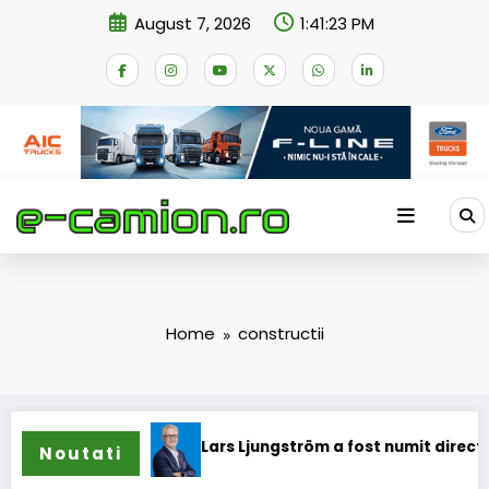
Skip
August 7, 2026
1:41:24 PM
to
content
Home
constructii
oane
Lars Ljungström a fost numit director general (CFO) p
Noutati