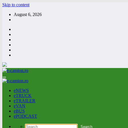
Skip to content
August 6, 2026
eNEWS
eTRUCK
eTRAILER
eVAN
eBUS
ePODCAST