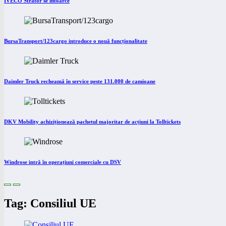
IVECO Strator se întoarce
BursaTransport/123cargo introduce o nouă funcționalitate
Daimler Truck recheamă în service peste 131.000 de camioane
DKV Mobility achiziționează pachetul majoritar de acțiuni la Tolltickets
Windrose intră în operațiuni comerciale cu DSV
Tag: Consiliul UE