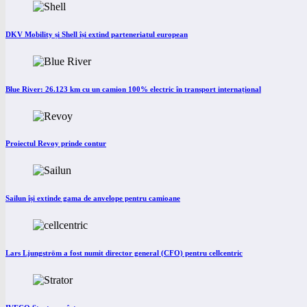
DKV Mobility și Shell își extind parteneriatul european
Blue River: 26.123 km cu un camion 100% electric în transport internațional
Proiectul Revoy prinde contur
Sailun își extinde gama de anvelope pentru camioane
Lars Ljungström a fost numit director general (CFO) pentru cellcentric