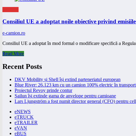
eNEWS
Consiliul UE a adoptat noile obiective privind emisiil
e-camion.ro
Consiliul UE a adoptat în mod formal o modificare specifică a Regul
Read More
Recent Posts
DKV Mobility și Shell își extind parteneriatul european
Blue River: 26.123 km cu un camion 100% electric în transport 
Proiectul Revoy prinde contur
Sailun își extinde gama de anvelope pentru camioane
Lars Ljungström a fost numit director general (CFO) pentru cell
eNEWS
eTRUCK
eTRAILER
eVAN
eBUS