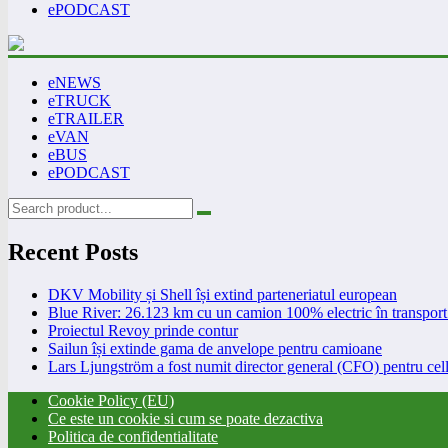
ePODCAST
eNEWS
eTRUCK
eTRAILER
eVAN
eBUS
ePODCAST
Recent Posts
DKV Mobility și Shell își extind parteneriatul european
Blue River: 26.123 km cu un camion 100% electric în transport 
Proiectul Revoy prinde contur
Sailun își extinde gama de anvelope pentru camioane
Lars Ljungström a fost numit director general (CFO) pentru cell
Cookie Policy (EU)
Ce este un cookie si cum se poate dezactiva
Politica de confidentialitate