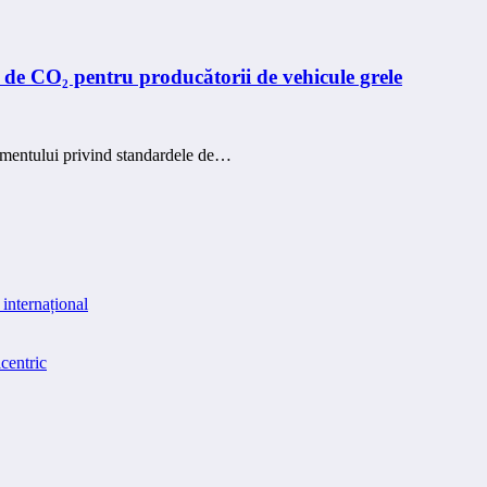
e de CO₂ pentru producătorii de vehicule grele
amentului privind standardele de…
internațional
centric