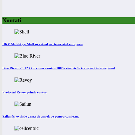
Noutati
DKV Mobility și Shell își extind parteneriatul european
Blue River: 26.123 km cu un camion 100% electric în transport internațional
Proiectul Revoy prinde contur
Sailun își extinde gama de anvelope pentru camioane