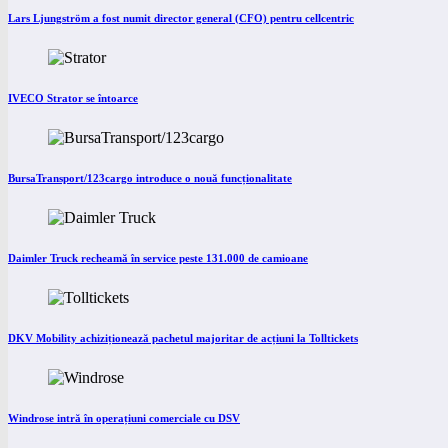
Lars Ljungström a fost numit director general (CFO) pentru cellcentric
IVECO Strator se întoarce
BursaTransport/123cargo introduce o nouă funcționalitate
Daimler Truck recheamă în service peste 131.000 de camioane
DKV Mobility achiziționează pachetul majoritar de acțiuni la Tolltickets
Windrose intră în operațiuni comerciale cu DSV