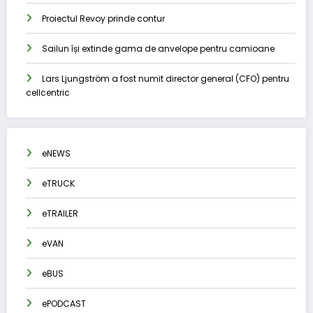
Proiectul Revoy prinde contur
Sailun își extinde gama de anvelope pentru camioane
Lars Ljungström a fost numit director general (CFO) pentru
cellcentric
eNEWS
eTRUCK
eTRAILER
eVAN
eBUS
ePODCAST