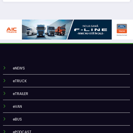
eNEWS
eTRUCK
eTRAILER
eVAN
eBUS
ePODCAST