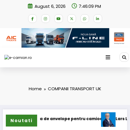
Skip
August 6, 2026
7:46:10 PM
to
content
Home
COMPANII TRANSPORT UK
tinde gama de anvelope pentru camioane
Lars Ljungström a
Noutati