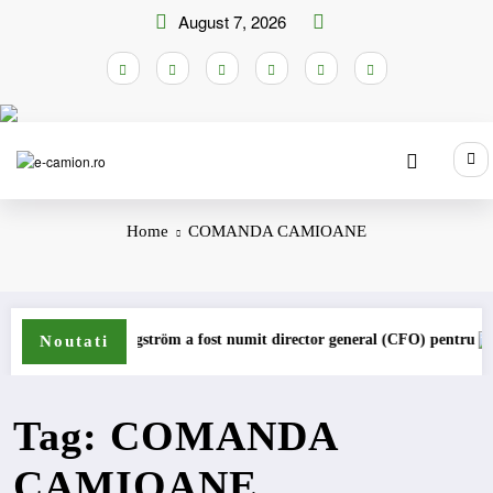
Skip
August 7, 2026
to
content
Home
COMANDA CAMIOANE
Lars Ljungström a fost numit director general (CFO) pentru cellcentric
IV
Noutati
Tag: COMANDA
CAMIOANE