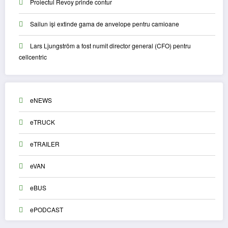
Proiectul Revoy prinde contur
Sailun își extinde gama de anvelope pentru camioane
Lars Ljungström a fost numit director general (CFO) pentru
cellcentric
eNEWS
eTRUCK
eTRAILER
eVAN
eBUS
ePODCAST